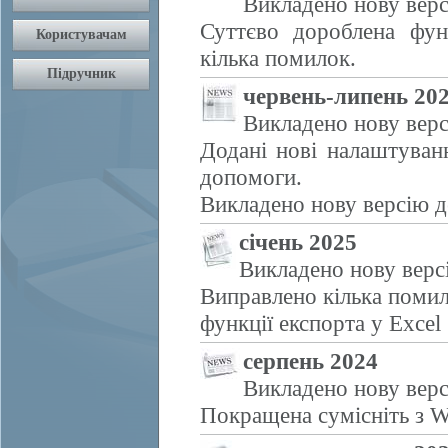
Викладено нову верс
Суттєво дороблена фун
кілька помилок.
червень-липень 20
Викладено нову верс
Додані нові налаштуван
допомоги.
Викладено нову версію д
січень 2025
Викладено нову верс
Виправлено кілька помил
функції експорта у Excel
серпень 2024
Викладено нову верс
Покращена сумісніть з W