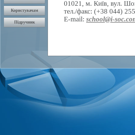
01021, м. Київ, вул. Шо
тел./факс: (+38 044) 25
E-mail:
school@i-soc.co