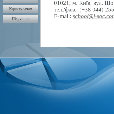
01021, м. Київ, вул. Шо
тел./факс: (+38 044) 25
E-mail:
school@i-soc.co