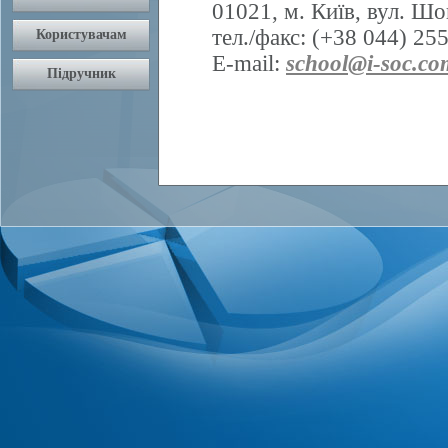
01021, м. Київ, вул. Шо
тел./факс: (+38 044) 25
E-mail:
school@i-soc.co