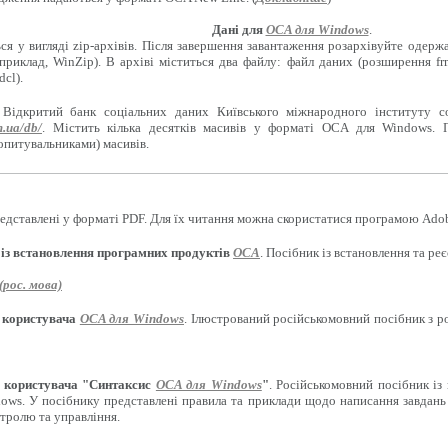
Дані для
OCA для Windows
.
ся у вигляді zip-архівів. Після завершення завантаження розархівуйте одерж
приклад, WinZip). В архіві міститься два файлу: файл даних (розширення f
cl).
 Відкритий банк соціальних даних Київського міжнародного інституту с
m.ua/db/
. Містить кілька десятків масивів у форматі OCA для Windows. 
опитувальниками) масивів.
едставлені у форматі PDF. Для їх читання можна скористатися програмою Adob
 із встановлення програмних продуктів
OCA
. Посібник із встановлення та р
рос. мова)
 користувача
OCA для Windows
. Ілюстрований російськомовний посібник з 
 користувача "Синтаксис
OCA для Windows
"
. Російськомовний посібник із
ows. У посібнику представлені правила та приклади щодо написання завдань 
нтролю та управління.