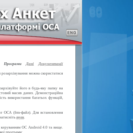
Програми
Дані
Документації
ля розархівування можна скористатися
зархівуйте його в будь-яку папку на
естовий масив даних. Демонстраційна
ість використання багатьох функцій,
т ОСА (frm-файл). Для встановлення
 натисніть
тут
.
 керуванням ОС Android 4.0 та вище.
кої програми: