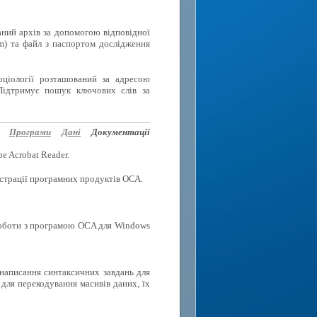
аний архів за допомогою відповідної
rm) та файл з паспортом дослідження
оціології розташований за адресою
Підтримує пошук ключових слів за
Програми
Дані
Документації
e Acrobat Reader.
еєстрації програмних продуктів ОСА.
роботи з програмою OCA для Windows
 написання синтаксичних завдань для
для перекодування масивів даних, їх