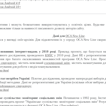
для Android 4-9
для Android 10+
итими і можуть безкоштовно використовуватись у освітніх цілях. Будь-яке
можливе тільки за наявності письмового дозволу авторів сайту.
Дані для
OCA New Line
.
ся у вигляді onle-архівів. Для підключення їх у середу OCA New Line скори
новинних інтернет-видань у 2010 році
. Приклад проекту, що базується н
вного дослідження, проведеного
КМІС
у 2010 році. Дані НЕ є репрезентати
ення про багато ексклюзивних можливостей програми OCA New Line. Проект
 структуру
; містить невеликий
електронний звіт
; містить налаштування д
штування для роботи з медіа-планувальником.
и дані
тат потрібен Україні
. Пілотне дослідження, проведене напередодні виборів 
бації методики. Дані не репрезентативні для України (оскільки обсяг вибірки 
оденникову структуру
.
и дані
ке суспільство: моніторинг соціальних змін
. Починаючи з 1992 року, Інсти
 проводить проект "Українське суспільство: моніторинг соціальних змін" Резул
ідження надаються у форматі OCA New Line. (
Докладніше
)