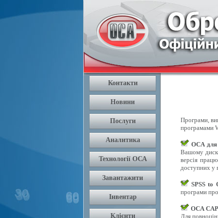
Програми, вик
програмами W
OCA для
Вашому диску
версія працю
доступних у п
SPSS to
програми про
OCA CAPI
Для повноцін