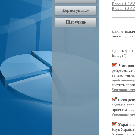
Версія 1.2.6 
Версія 1.3.0 
Дані є відкр
нижче даних 
Дані надають
Імпорт").
Читання 
репрезентати
та дає уявл
щоденникову
містить нала
Завантажит
Який депу
з метою апро
проект має
щ
Завантажит
Українсь
Наук Україна
Україні досл