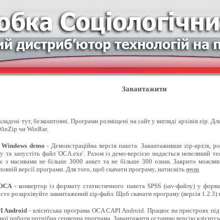
Завантажити
ладені тут, безкоштовні. Програми розміщені на сайт у вигляді архівів zip. Д
inZip чи WinRar.
 Windows demo
- Демонстраційна версія пакета. Завантаживши zip-архів, ро
 та запустіть файл 'OCA.exe'. Разом із демо-версією надається невеликий т
є з масивами не більше 3000 анкет та не більше 300 ознак. Закрито можлив
овній версії програми. Для того, щоб скачати програму, натисніть
тут
.
 OCA
- конвертор із формату статистичного пакета SPSS (sav-файлу) у форма
сто розархівуйте завантажений zip-файл. Щоб скачати програму (версія 1.2.3)
 Android
- клієнтська програма OCA CAPI Android. Працює на пристроях під
ної роботи потрібна серверна програма. Завантажити останню версію клієнтсь