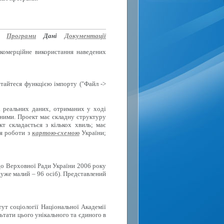
Програми
Дані
Документації
 комерційне використання наведених
стайтеся функцією імпорту ("Файл ->
а реальних даних, отриманих у ході
вними. Проект має складну структуру
 складається з кількох хвиль; має
ля роботи з
картою-схемою
України;
до Верховної Ради України 2006 року
дуже малий – 96 осіб). Представлений
тут соціології Національної Академії
ьтати цього унікального та єдиного в