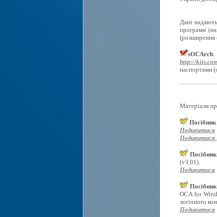
Дані надають
програми (на
(розширення d
sOCArch
.
http://kiis.co
паспортами (
Матеріали пр
Посібник
Подивитися
Подивитися (
Посібник
(v3.01).
Подивитися
Посібник
OCA for Wind
логічного ко
Подивитися