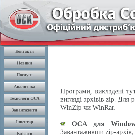
Програми, викладені ту
вигляді архівів zip. Дл
WinZip чи WinRar.
OCA для Window
Завантаживши zip-архів,