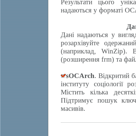
Результати цього унік
надаються у форматі OCA
Да
Дані надаються у вигляд
розархівуйте одержани
(наприклад, WinZip). 
(розширення frm) та фай
sOCArch
. Відкритий 
інституту соціології 
Містить кілька десят
Підтримує пошук ключо
масивів.