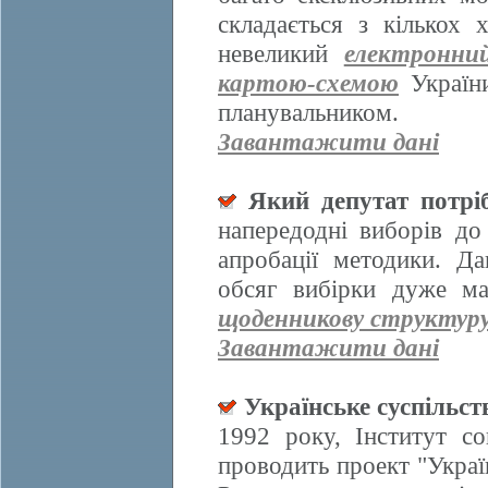
складається з кількох
невеликий
електронни
картою-схемою
України
планувальником.
Завантажити дані
Який депутат потрі
напередодні виборів д
апробації методики. Да
обсяг вибірки дуже ма
щоденникову структур
Завантажити дані
Українське суспільст
1992 року, Інститут со
проводить проект "Украї