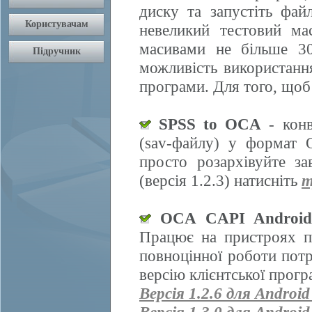
диску та запустіть фай
невеликий тестовий ма
масивами не більше 30
можливість використання
програми. Для того, щоб
SPSS to OCA
- конв
(sav-файлу) у формат 
просто розархівуйте з
(версія 1.2.3) натисніть
т
OCA CAPI Androi
Працює на пристроях п
повноцінної роботи пот
версію клієнтської прогр
Версія 1.2.6 для Android