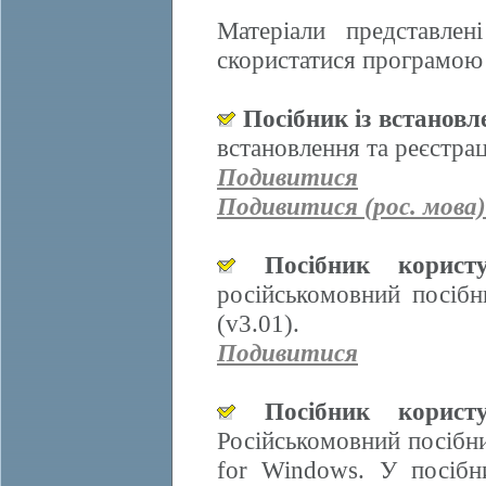
Матеріали представле
скористатися програмою 
Посібник із встанов
встановлення та реєстра
Подивитися
Подивитися (рос. мова)
Посібник корис
російськомовний посіб
(v3.01).
Подивитися
Посібник корис
Російськомовний посібн
for Windows. У посібн