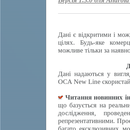
Версія 1.3.0 для Android
Дані є відкритими і мож
цілях. Будь-яке комер
можливе тільки за наявно
Д
Дані надаються у вигля
OCA New Line скористайт
Читання новинних ін
що базується на реальн
дослідження, провед
репрезентативними. Прое
багато ексклюзивних м