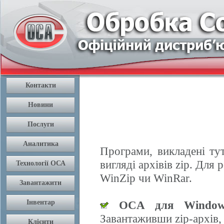
Програми, викладені ту
вигляді архівів zip. Дл
WinZip чи WinRar.
OCA для Window
Завантаживши zip-архів,