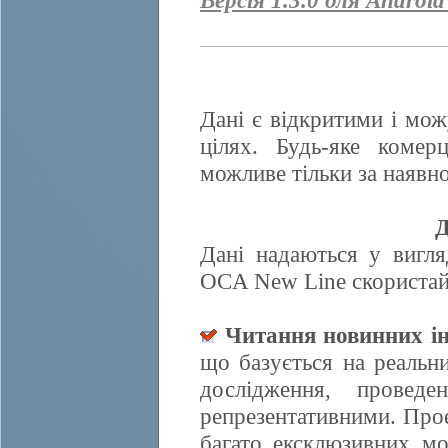
Версія 1.3.0 для Android
Дані є відкритими і мож
цілях. Будь-яке комер
можливе тільки за наявно
Д
Дані надаються у вигля
OCA New Line скористайт
Читання новинних ін
що базується на реальн
дослідження, провед
репрезентативними. Прое
багато ексклюзивних м