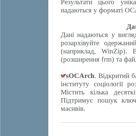
Результати цього унік
надаються у форматі OCA
Да
Дані надаються у вигляд
розархівуйте одержани
(наприклад, WinZip). 
(розширення frm) та фай
sOCArch
. Відкритий 
інституту соціології 
Містить кілька десят
Підтримує пошук ключо
масивів.