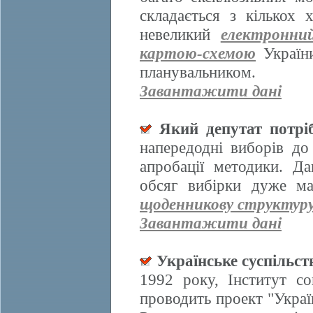
складається з кількох
невеликий
електронни
картою-схемою
України
планувальником.
Завантажити дані
Який депутат потрі
напередодні виборів д
апробації методики. Да
обсяг вибірки дуже ма
щоденникову структур
Завантажити дані
Українське суспільст
1992 року, Інститут со
проводить проект "Украї