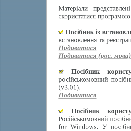
Матеріали представле
скористатися програмою 
Посібник із встанов
встановлення та реєстра
Подивитися
Подивитися (рос. мова)
Посібник корис
російськомовний посіб
(v3.01).
Подивитися
Посібник корис
Російськомовний посібн
for Windows. У посібн