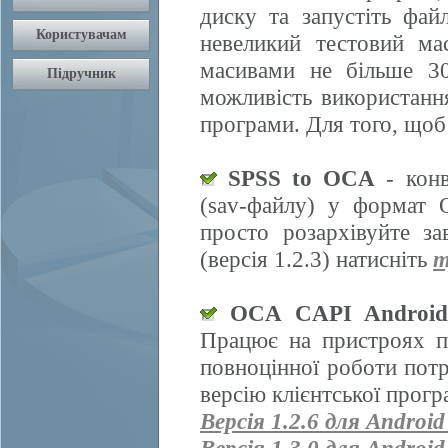
диску та запустіть фай
невеликий тестовий ма
масивами не більше 30
можливість використання
програми. Для того, щоб
SPSS to OCA
- конв
(sav-файлу) у формат 
просто розархівуйте з
(версія 1.2.3) натисніть
т
OCA CAPI Androi
Працює на пристроях п
повноцінної роботи пот
версію клієнтської прогр
Версія 1.2.6 для Android