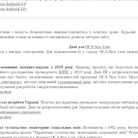
для Android 4-9
для Android 10+
итими і можуть безкоштовно використовуватись у освітніх цілях. Будь-яке
можливе тільки за наявності письмового дозволу авторів сайту.
Дані для
OCA New Line
.
ся у вигляді onle-архівів. Для підключення їх у середу OCA New Line скори
новинних інтернет-видань у 2010 році
. Приклад проекту, що базується н
вного дослідження, проведеного
КМІС
у 2010 році. Дані НЕ є репрезентати
ення про багато ексклюзивних можливостей програми OCA New Line. Проект
 структуру
; містить невеликий
електронний звіт
; містить налаштування д
штування для роботи з медіа-планувальником.
и дані
тат потрібен Україні
. Пілотне дослідження, проведене напередодні виборів 
бації методики. Дані не репрезентативні для України (оскільки обсяг вибірки 
оденникову структуру
.
и дані
ке суспільство: моніторинг соціальних змін
. Починаючи з 1992 року, Інсти
 проводить проект "Українське суспільство: моніторинг соціальних змін" Резул
ідження надаються у форматі OCA New Line. (
Докладніше
)