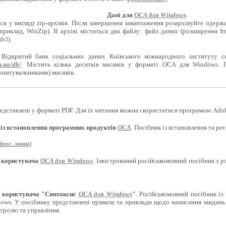
Дані для
OCA для Windows
.
ся у вигляді zip-архівів. Після завершення завантаження розархівуйте одерж
приклад, WinZip). В архіві міститься два файлу: файл даних (розширення f
cl).
 Відкритий банк соціальних даних Київського міжнародного інституту с
m.ua/db/
. Містить кілька десятків масивів у форматі OCA для Windows. 
опитувальниками) масивів.
едставлені у форматі PDF. Для їх читання можна скористатися програмою Adob
 із встановлення програмних продуктів
OCA
. Посібник із встановлення та р
рос. мова)
 користувача
OCA для Windows
. Ілюстрований російськомовний посібник з 
 користувача "Синтаксис
OCA для Windows
"
. Російськомовний посібник із
ows. У посібнику представлені правила та приклади щодо написання завдань 
нтролю та управління.