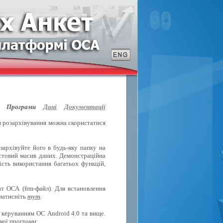
Програми
Дані
Документації
ля розархівування можна скористатися
зархівуйте його в будь-яку папку на
естовий масив даних. Демонстраційна
ість використання багатьох функцій,
т ОСА (frm-файл). Для встановлення
 натисніть
тут
.
 керуванням ОС Android 4.0 та вище.
кої програми: