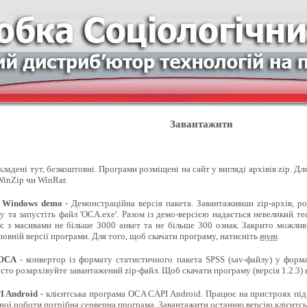
Завантажити
ладені тут, безкоштовні. Програми розміщені на сайт у вигляді архівів zip. Д
inZip чи WinRar.
 Windows demo
- Демонстраційна версія пакета. Завантаживши zip-архів, ро
 та запустіть файл 'OCA.exe'. Разом із демо-версією надається невеликий т
є з масивами не більше 3000 анкет та не більше 300 ознак. Закрито можлив
овній версії програми. Для того, щоб скачати програму, натисніть
тут
.
 OCA
- конвертор із формату статистичного пакета SPSS (sav-файлу) у форма
сто розархівуйте завантажений zip-файл. Щоб скачати програму (версія 1.2.3)
 Android
- клієнтська програма OCA CAPI Android. Працює на пристроях під
ної роботи потрібна серверна програма. Завантажити останню версію клієнтсь