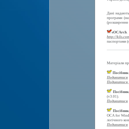
Дані надають
програми (на
(розширення d
sOCArch
.
http://kiis.co
паспортами (
Матеріали пр
Посібник
Подивитися
Подивитися (
Посібник
(v3.01).
Подивитися
Посібник
OCA for Wind
логічного ко
Подивитися