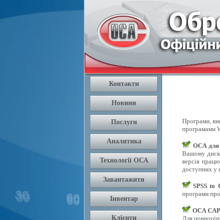
Програми, вик
програмами W
OCA для
Вашому диску
версія працю
доступних у п
SPSS to
програми про
OCA CAPI
Для повноцін