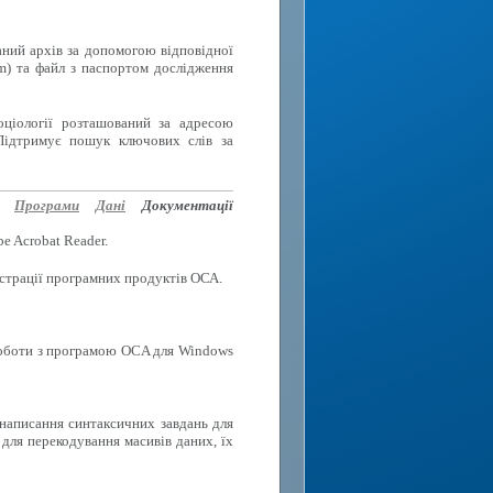
аний архів за допомогою відповідної
rm) та файл з паспортом дослідження
оціології розташований за адресою
Підтримує пошук ключових слів за
Програми
Дані
Документації
e Acrobat Reader.
еєстрації програмних продуктів ОСА.
роботи з програмою OCA для Windows
 написання синтаксичних завдань для
для перекодування масивів даних, їх