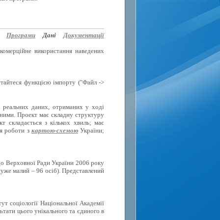
Програми
Дані
Документації
 комерційне використання наведених
стайтеся функцією імпорту ("Файл ->
а реальних даних, отриманих у ході
вними. Проект має складну структуру
 складається з кількох хвиль; має
ля роботи з
картою-схемою
України;
до Верховної Ради України 2006 року
дуже малий – 96 осіб). Представлений
тут соціології Національної Академії
ьтати цього унікального та єдиного в