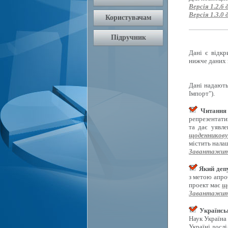
Версія 1.2.6 
Версія 1.3.0 
Дані є відкр
нижче даних 
Дані надають
Імпорт").
Читання 
репрезентати
та дає уявл
щоденникову
містить нала
Завантажит
Який депу
з метою апро
проект має
щ
Завантажит
Українсь
Наук Україна
Україні досл