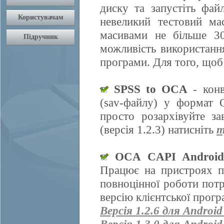
диску та запустіть фай
невеликий тестовий ма
масивами не більше 30
можливість використання
програми. Для того, щоб
SPSS to OCA
- конв
(sav-файлу) у формат 
просто розархівуйте з
(версія 1.2.3) натисніть
т
OCA CAPI Androi
Працює на пристроях п
повноцінної роботи пот
версію клієнтської прогр
Версія 1.2.6 для Android