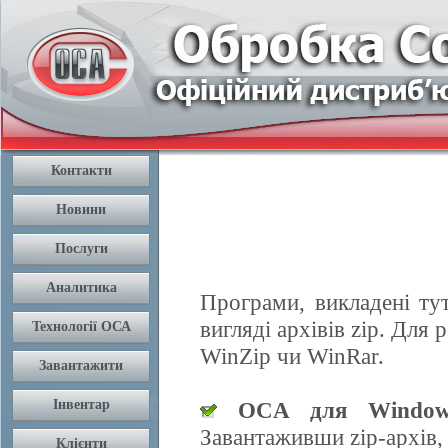
Програми, викладені ту
вигляді архівів zip. Дл
WinZip чи WinRar.
OCA для Window
Завантаживши zip-архів,