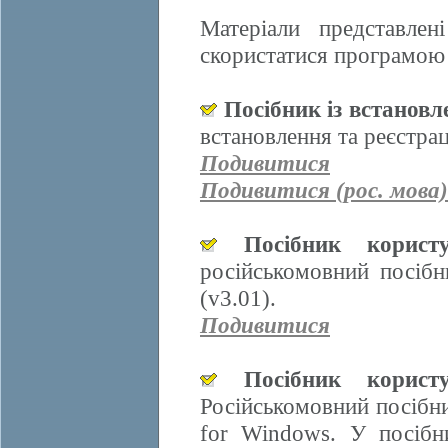
Матеріали представле
скористатися програмою 
Посібник із встанов
встановлення та реєстра
Подивитися
Подивитися (рос. мова)
Посібник корис
російськомовний посіб
(v3.01).
Подивитися
Посібник корис
Російськомовний посібн
for Windows. У посібн