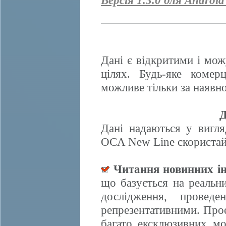
Версія 1.3.0 для Android
Дані є відкритими і мож
цілях. Будь-яке комер
можливе тільки за наявно
Д
Дані надаються у вигля
OCA New Line скористайт
Читання новинних ін
що базується на реальн
дослідження, провед
репрезентативними. Прое
багато ексклюзивних м