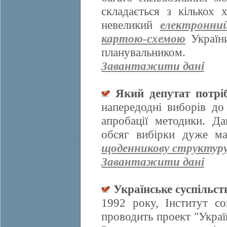
складається з кількох
невеликий
електронни
картою-схемою
України
планувальником.
Завантажити дані
Який депутат потрі
напередодні виборів д
апробації методики. Да
обсяг вибірки дуже ма
щоденникову структур
Завантажити дані
Українське суспільст
1992 року, Інститут со
проводить проект "Украї