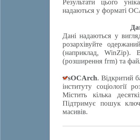
Результати цього унік
надаються у форматі OCA
Да
Дані надаються у вигляд
розархівуйте одержани
(наприклад, WinZip). 
(розширення frm) та фай
sOCArch
. Відкритий 
інституту соціології 
Містить кілька десят
Підтримує пошук ключо
масивів.