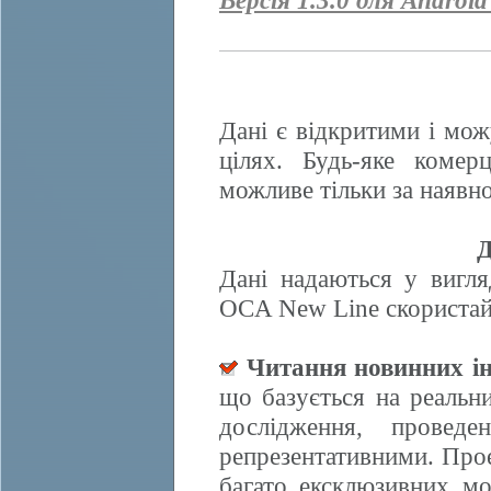
Версія 1.3.0 для Android
Дані є відкритими і мож
цілях. Будь-яке комер
можливе тільки за наявно
Д
Дані надаються у вигля
OCA New Line скористайт
Читання новинних ін
що базується на реальн
дослідження, провед
репрезентативними. Прое
багато ексклюзивних м