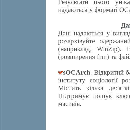
Результати цього унік
надаються у форматі OCA
Да
Дані надаються у вигляд
розархівуйте одержани
(наприклад, WinZip). 
(розширення frm) та фай
sOCArch
. Відкритий 
інституту соціології 
Містить кілька десят
Підтримує пошук ключо
масивів.