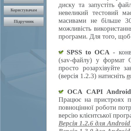
диску та запустіть фай
невеликий тестовий ма
масивами не більше 30
можливість використання
програми. Для того, щоб
SPSS to OCA
- конв
(sav-файлу) у формат 
просто розархівуйте з
(версія 1.2.3) натисніть
т
OCA CAPI Androi
Працює на пристроях п
повноцінної роботи пот
версію клієнтської прогр
Версія 1.2.6 для Android