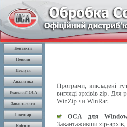
Програми, викладені ту
вигляді архівів zip. Дл
WinZip чи WinRar.
OCA для Window
Завантаживши zip-архів,