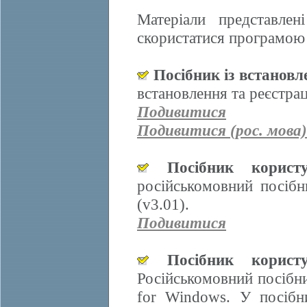
Матеріали представле
скористатися програмою 
Посібник із встанов
встановлення та реєстра
Подивитися
Подивитися (рос. мова)
Посібник корис
російськомовний посіб
(v3.01).
Подивитися
Посібник корис
Російськомовний посібн
for Windows. У посібн