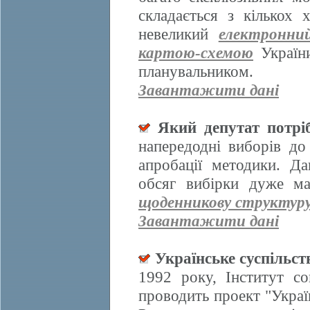
складається з кількох
невеликий
електронни
картою-схемою
України
планувальником.
Завантажити дані
Який депутат потрі
напередодні виборів д
апробації методики. Да
обсяг вибірки дуже ма
щоденникову структур
Завантажити дані
Українське суспільст
1992 року, Інститут со
проводить проект "Украї