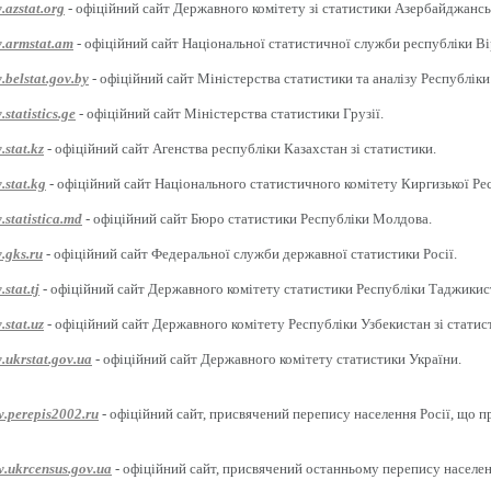
.azstat.org
- офіційний сайт Державного комітету зі статистики Азербайджансь
w.armstat.am
- офіційний сайт Національної статистичної служби республіки Ві
.belstat.gov.by
- офіційний сайт Міністерства статистики та аналізу Республіки
statistics.ge
- офіційний сайт Міністерства статистики Грузії.
.stat.kz
- офіційний сайт Агенства республіки Казахстан зі статистики.
.stat.kg
- офіційний сайт Національного статистичного комітету Киргизької Ре
.statistica.md
- офіційний сайт Бюро статистики Республіки Молдова.
.gks.ru
- офіційний сайт Федеральної служби державної статистики Росії.
stat.tj
- офіційний сайт Державного комітету статистики Республіки Таджикис
.stat.uz
- офіційний сайт Державного комітету Республіки Узбекистан зі статис
.ukrstat.gov.ua
- офіційний сайт Державного комітету статистики України.
w.perepis2002.ru
- офіційний сайт, присвячений перепису населення Росії, що п
w.ukrcensus.gov.ua
- офіційний сайт, присвячений останньому перепису населен