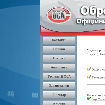
У цьому розді
браузер). Так
Оцінка п
Генерато
Посилання на 
http://www