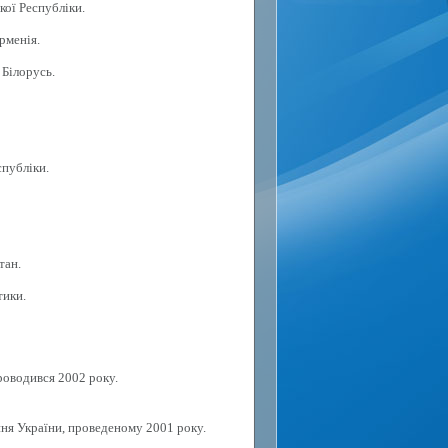
кої Республіки.
рменія.
 Білорусь.
спубліки.
тан.
тики.
роводився 2002 року.
ня України, проведеному 2001 року.