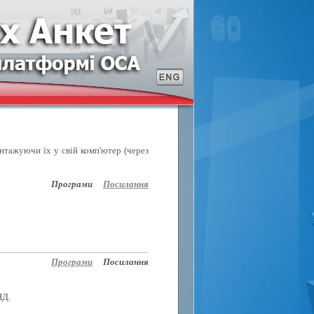
антажуючи їх у свій комп'ютер (через
Програми
Посилання
Програми
Посилання
НД.