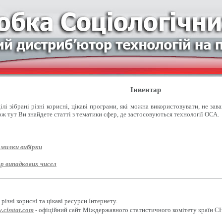
Інвентар
лі зібрані різні корисні, цікаві програми, які можна використовувати, не зав
ож тут Ви знайдете статті з тематики сфер, де застосовуються технології ОСА.
омилки вибірки
р випадкових чисел
різні корисні та цікаві ресурси Інтернету.
.cisstat.com
- офіційний сайт Міждержавного статистичного комітету країн С