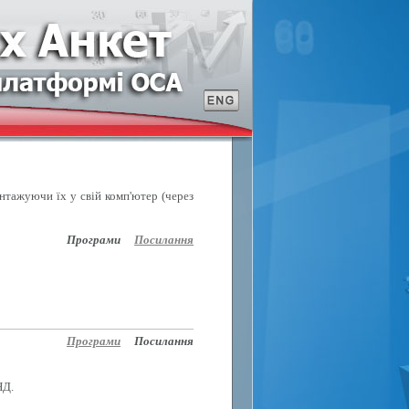
антажуючи їх у свій комп'ютер (через
Програми
Посилання
Програми
Посилання
НД.