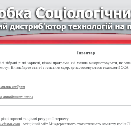
Інвентар
лі зібрані різні корисні, цікаві програми, які можна використовувати, не зав
ож тут Ви знайдете статті з тематики сфер, де застосовуються технології ОСА.
омилки вибірки
р випадкових чисел
різні корисні та цікаві ресурси Інтернету.
.cisstat.com
- офіційний сайт Міждержавного статистичного комітету країн С