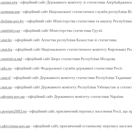
.azstat.org
- офіційний сайт Державного комітету зі статистики Азербайджансь
w.armstat.am
- офіційний сайт Національної статистичної служби республіки Ві
.belstat.gov.by
- офіційний сайт Міністерства статистики та аналізу Республіки
statistics.ge
- офіційний сайт Міністерства статистики Грузії.
.stat.kz
- офіційний сайт Агенства республіки Казахстан зі статистики.
.stat.kg
- офіційний сайт Національного статистичного комітету Киргизької Ре
.statistica.md
- офіційний сайт Бюро статистики Республіки Молдова.
.gks.ru
- офіційний сайт Федеральної служби державної статистики Росії.
stat.tj
- офіційний сайт Державного комітету статистики Республіки Таджикис
.stat.uz
- офіційний сайт Державного комітету Республіки Узбекистан зі статис
.ukrstat.gov.ua
- офіційний сайт Державного комітету статистики України.
w.perepis2002.ru
- офіційний сайт, присвячений перепису населення Росії, що п
w.ukrcensus.gov.ua
- офіційний сайт, присвячений останньому перепису населен