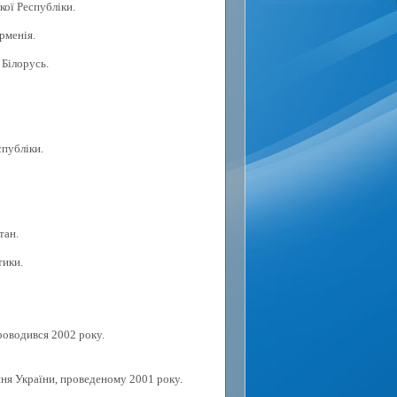
кої Республіки.
рменія.
 Білорусь.
спубліки.
тан.
тики.
роводився 2002 року.
ня України, проведеному 2001 року.