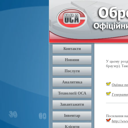
У цьому розді
браузер). Так
Оцінка п
Генерато
Посилання на 
http://www