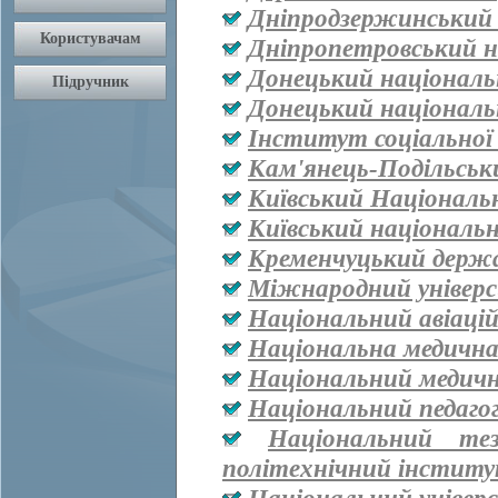
Дніпродзержинський
Дніпропетровський н
Донецький національ
Донецький національ
Інститут соціальної
Кам'янець-Подільськ
Київський Національ
Київський національ
Кременчуцький держа
Міжнародний універ
Національний авіаці
Національна медична 
Національний медичн
Національний педаго
Національний тез
політехнічний інститут