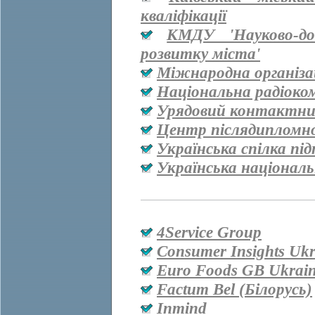
кваліфікації
КМДУ 'Науково-дос
розвитку міста'
Міжнародна організац
Національна радіоко
Урядовий контактни
Центр післядипломно
Українська спілка пі
Українська національ
4Service Group
Consumer Insights Ukr
Euro Foods GB Ukrai
Factum Bel (Білорусь)
Inmind