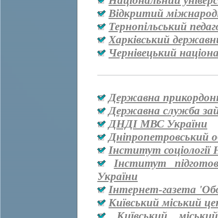
Національний універ
Відкритий міжнародн
Тернопільський педаг
Харківський державн
Чернівецький націон
Державна прикордон
Державна служба за
ДНДІ МВС України
Дніпропетровський о
Інститут соціології
Інститут підгото
України
Інтернет-газета 'Об
Київський міський ц
Київський міськи