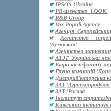
IPSOS Ukraine
PR-агенство 'LOOK'
R&B Group
Vox Populi Agency
Агенція 'Європейськи
Агентство соціо
'Демоскоп'
Агентство маркетинг
АТЗТ 'Українська нез
Бюро телефонних оп
Група компаній 'Дон
Дистриб'юторська ко
ЗАТ 'Агроекопродукт
ЗАТ 'Росава'
Інститут стратегіч
Київський інститут 