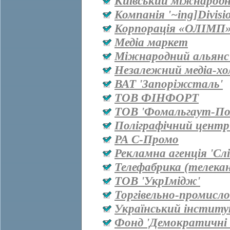
Київський міжнародн
Компанія '~ing]Divisi
Корпорація «ОЛІМП
Медіа маркет
Міжнародний альянс 
Незалежний медіа-хо
ВАТ 'Запоріжсталь'
ТОВ ФІНФОРТ
ТОВ 'Фомальгаут-Пол
Поліграфічний центр
РА С-Промо
Рекламна агенція 'Сл
Телефабрика (телекан
ТОВ 'УкрІмідж'
Торгівельно-промисл
Український інститу
Фонд 'Демократичні і