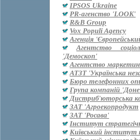
IPSOS Ukraine
PR-агенство 'LOOK'
R&B Group
Vox Populi Agency
Агенція 'Європейськи
Агентство соціо
'Демоскоп'
Агентство маркетинг
АТЗТ 'Українська нез
Бюро телефонних оп
Група компаній 'Дон
Дистриб'юторська ко
ЗАТ 'Агроекопродукт
ЗАТ 'Росава'
Інститут стратегіч
Київський інститут 