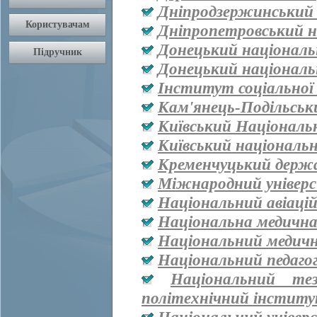
Дніпродзержинський
Дніпропетровський н
Донецький національ
Донецький національ
Інститут соціальної
Кам'янець-Подільськ
Київський Національ
Київський національ
Кременчуцький держа
Міжнародний універ
Національний авіаці
Національна медична 
Національний медичн
Національний педаго
Національний тез
політехнічний інститут