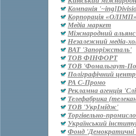
Київський міжнародн
Компанія '~ing]Divisi
Корпорація «ОЛІМП
Медіа маркет
Міжнародний альянс 
Незалежний медіа-хо
ВАТ 'Запоріжсталь'
ТОВ ФІНФОРТ
ТОВ 'Фомальгаут-Пол
Поліграфічний центр
РА С-Промо
Рекламна агенція 'Сл
Телефабрика (телекан
ТОВ 'УкрІмідж'
Торгівельно-промисл
Український інститу
Фонд 'Демократичні і