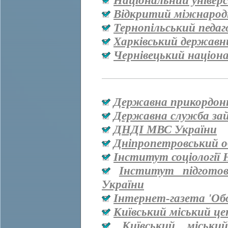
Національний універ
Відкритий міжнародн
Тернопільський педаг
Харківський державн
Чернівецький націон
Державна прикордон
Державна служба за
ДНДІ МВС України
Дніпропетровський о
Інститут соціології
Інститут підгото
України
Інтернет-газета 'Об
Київський міський ц
Київський міськи