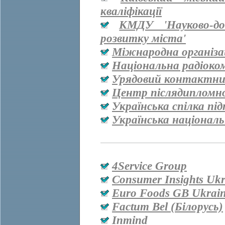
кваліфікації
КМДУ 'Науково-дос
розвитку міста'
Міжнародна організац
Національна радіоко
Урядовий контактни
Центр післядипломно
Українська спілка пі
Українська національ
4Service Group
Consumer Insights Ukr
Euro Foods GB Ukrai
Factum Bel (Білорусь)
Inmind