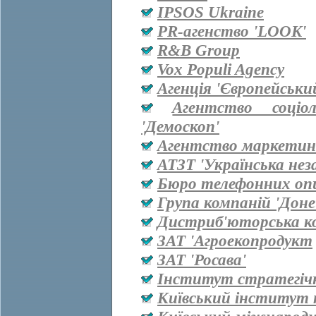
IPSOS Ukraine
PR-агенство 'LOOK'
R&B Group
Vox Populi Agency
Агенція 'Європейськи
Агентство соціо
'Демоскоп'
Агентство маркетинг
АТЗТ 'Українська нез
Бюро телефонних оп
Група компаній 'Дон
Дистриб'юторська ко
ЗАТ 'Агроекопродукт
ЗАТ 'Росава'
Інститут стратегіч
Київський інститут 