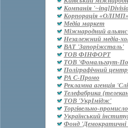
Київський міжнародн
Компанія '~ing]Divisi
Корпорація «ОЛІМП
Медіа маркет
Міжнародний альянс 
Незалежний медіа-хо
ВАТ 'Запоріжсталь'
ТОВ ФІНФОРТ
ТОВ 'Фомальгаут-Пол
Поліграфічний центр
РА С-Промо
Рекламна агенція 'Сл
Телефабрика (телекан
ТОВ 'УкрІмідж'
Торгівельно-промисл
Український інститу
Фонд 'Демократичні і