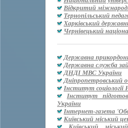
Національний універ
Відкритий міжнародн
Тернопільський педаг
Харківський державн
Чернівецький націон
Державна прикордон
Державна служба за
ДНДІ МВС України
Дніпропетровський о
Інститут соціології
Інститут підгото
України
Інтернет-газета 'Об
Київський міський ц
Київський міськи