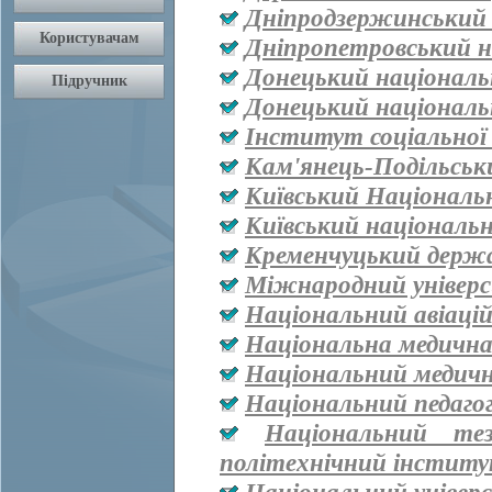
Дніпродзержинський
Дніпропетровський н
Донецький національ
Донецький національ
Інститут соціальної
Кам'янець-Подільськ
Київський Національ
Київський національ
Кременчуцький держа
Міжнародний універ
Національний авіаці
Національна медична 
Національний медичн
Національний педаго
Національний тез
політехнічний інститут