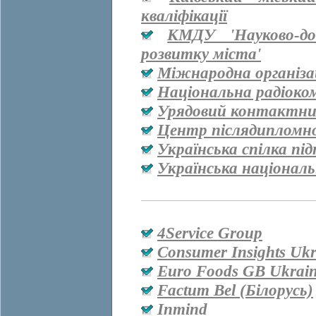
кваліфікації
КМДУ 'Науково-дос
розвитку міста'
Міжнародна організац
Національна радіоко
Урядовий контактни
Центр післядипломно
Українська спілка пі
Українська національ
4Service Group
Consumer Insights Ukr
Euro Foods GB Ukrai
Factum Bel (Білорусь)
Inmind