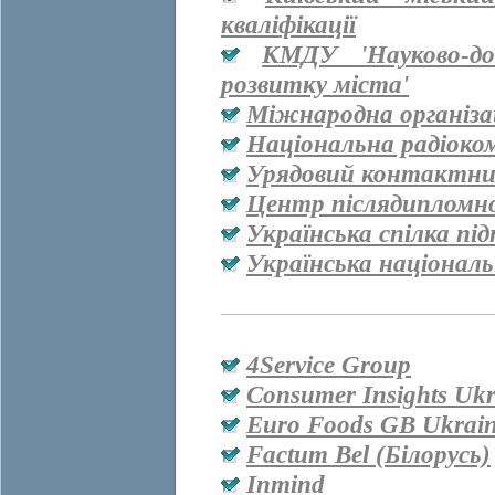
кваліфікації
КМДУ 'Науково-дос
розвитку міста'
Міжнародна організац
Національна радіоко
Урядовий контактни
Центр післядипломно
Українська спілка пі
Українська національ
4Service Group
Consumer Insights Ukr
Euro Foods GB Ukrai
Factum Bel (Білорусь)
Inmind