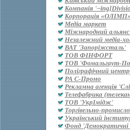
Київський міжнародн
Компанія '~ing]Divisi
Корпорація «ОЛІМП
Медіа маркет
Міжнародний альянс 
Незалежний медіа-хо
ВАТ 'Запоріжсталь'
ТОВ ФІНФОРТ
ТОВ 'Фомальгаут-Пол
Поліграфічний центр
РА С-Промо
Рекламна агенція 'Сл
Телефабрика (телекан
ТОВ 'УкрІмідж'
Торгівельно-промисл
Український інститу
Фонд 'Демократичні і