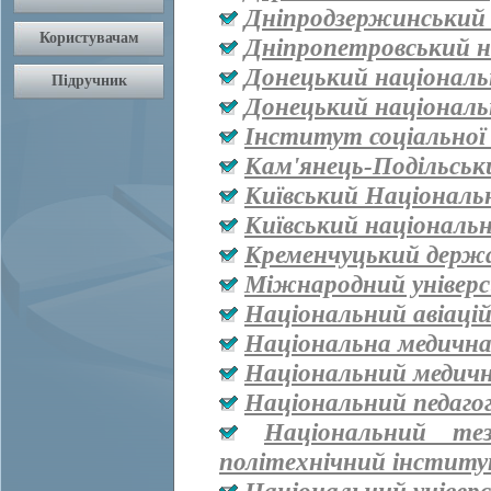
Дніпродзержинський
Дніпропетровський н
Донецький національ
Донецький національ
Інститут соціальної
Кам'янець-Подільськ
Київський Національ
Київський національ
Кременчуцький держа
Міжнародний універ
Національний авіаці
Національна медична 
Національний медичн
Національний педаго
Національний тез
політехнічний інститут