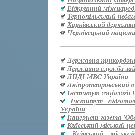
Національний універ
Відкритий міжнародн
Тернопільський педаг
Харківський державн
Чернівецький націон
Державна прикордон
Державна служба за
ДНДІ МВС України
Дніпропетровський о
Інститут соціології
Інститут підгото
України
Інтернет-газета 'Об
Київський міський ц
Київський міськи