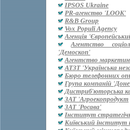
IPSOS Ukraine
PR-агенство 'LOOK'
R&B Group
Vox Populi Agency
Агенція 'Європейськи
Агентство соціо
'Демоскоп'
Агентство маркетинг
АТЗТ 'Українська нез
Бюро телефонних оп
Група компаній 'Дон
Дистриб'юторська ко
ЗАТ 'Агроекопродукт
ЗАТ 'Росава'
Інститут стратегіч
Київський інститут 