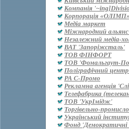
Київський міжнародн
Компанія '~ing]Divisi
Корпорація «ОЛІМП
Медіа маркет
Міжнародний альянс 
Незалежний медіа-хо
ВАТ 'Запоріжсталь'
ТОВ ФІНФОРТ
ТОВ 'Фомальгаут-Пол
Поліграфічний центр
РА С-Промо
Рекламна агенція 'Сл
Телефабрика (телекан
ТОВ 'УкрІмідж'
Торгівельно-промисл
Український інститу
Фонд 'Демократичні і