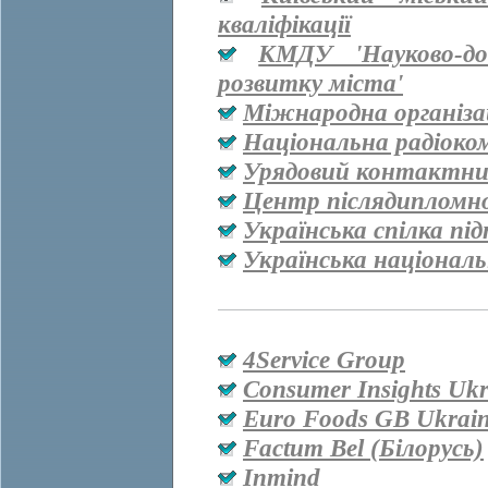
кваліфікації
КМДУ 'Науково-дос
розвитку міста'
Міжнародна організац
Національна радіоко
Урядовий контактни
Центр післядипломно
Українська спілка пі
Українська національ
4Service Group
Consumer Insights Ukr
Euro Foods GB Ukrai
Factum Bel (Білорусь)
Inmind