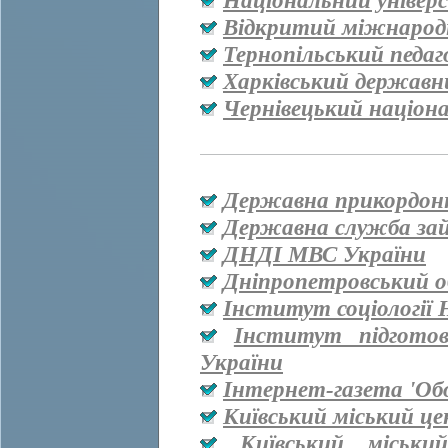
Національний універ
Відкритий міжнародн
Тернопільський педаг
Харківський державн
Чернівецький націон
Державна прикордон
Державна служба за
ДНДІ МВС України
Дніпропетровський о
Інститут соціології
Інститут підгото
України
Інтернет-газета 'Об
Київський міський ц
Київський міськи