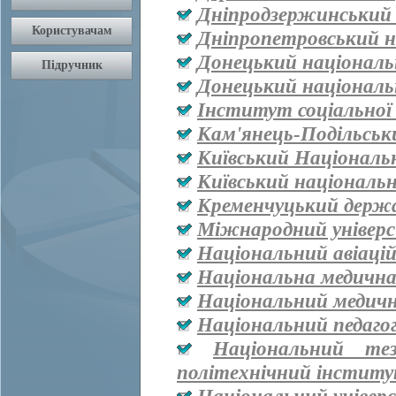
Дніпродзержинський
Дніпропетровський н
Донецький національ
Донецький національ
Інститут соціальної
Кам'янець-Подільськ
Київський Національ
Київський національ
Кременчуцький держа
Міжнародний універ
Національний авіаці
Національна медична 
Національний медичн
Національний педаго
Національний тез
політехнічний інститут