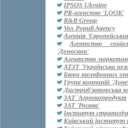
IPSOS Ukraine
PR-агенство 'LOOK'
R&B Group
Vox Populi Agency
Агенція 'Європейськи
Агентство соціо
'Демоскоп'
Агентство маркетинг
АТЗТ 'Українська нез
Бюро телефонних оп
Група компаній 'Дон
Дистриб'юторська ко
ЗАТ 'Агроекопродукт
ЗАТ 'Росава'
Інститут стратегіч
Київський інститут 