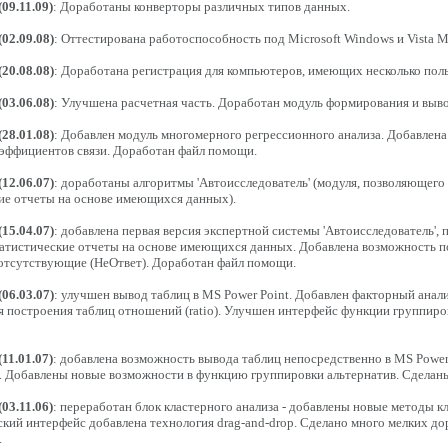
(09.11.09)
: Доработаны конверторы различных типов данных.
(02.09.08)
: Оттестирована работоспособность под Microsoft Windows и Vista Mi
(20.08.08)
: Доработана регистрация для компьютеров, имеющих несколько поль
(03.06.08)
: Улучшена расчетная часть. Доработан модуль формирования и выво
(28.01.08)
: Добавлен модуль многомерного регрессионного анализа. Добавлен
эффициентов связи. Доработан файл помощи.
(12.06.07)
: доработаны алгоритмы 'Автоисследователь' (модуля, позволяющего
ие отчеты на основе имеющихся данных).
(15.04.07)
: добавлена первая версия экспертной системы 'Автоисследователь'
татистические отчеты на основе имеющихся данных. Добавлена возможность 
 отсутствующие (НеОтвет). Доработан файл помощи.
(06.03.07)
: улучшен вывод таблиц в MS Power Point. Добавлен факторный анал
я построения таблиц отношений (ratio). Улучшен интерфейс функции группиро
(11.01.07)
: добавлена возможность вывода таблиц непосредственно в MS Power
 Добавлены новые возможности в функцию группировки альтернатив. Сделаны
(03.11.06)
: переработан блок кластерного анализа - добавлены новые методы к
ский интерфейс добавлена технология drag-and-drop. Сделано много мелких до
.