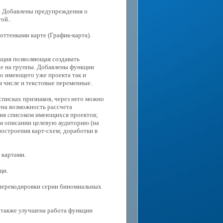
и. Добавлены предупреждения о
ой..
оттенками карте (График-карта).
кция позволяющая создавать
е на группы. Добавлены функции
го имеющего уже проекта так и
м числе и текстовые переменные.
писках признаков, через него можно
лена возможность рассчета
ния списоком имеющихся проектов;
ем описании целевую аудиторию (на
построения карт-схем; доработки в
 картами.
щи.
ь перекодировки серии биномиальных
, также улучшена работа функции