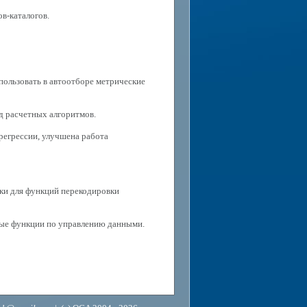
в-каталогов.
пользовать в автоотборе метрические
д расчетных алгоритмов.
регрессии, улучшена работа
йки для функций перекодировки
рые функции по управлению данными.