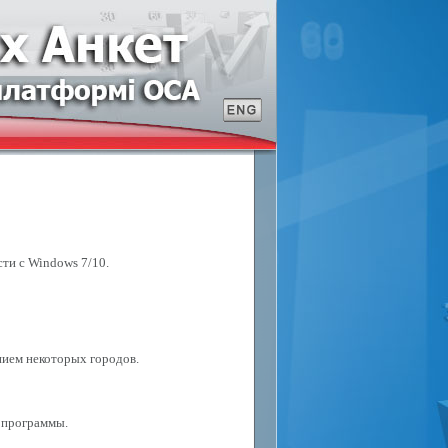
ти с Windows 7/10.
нием некоторых городов.
 программы.