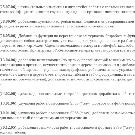
(25.07.06)
: незначительные изменения в интерфейсе работы с картами-схемам
чета коэффициентов связи в случаях, кгда один из признаков является констант
(08.06.06)
: добавлены функции настройки языка подписи в на раскрашиваемой 
ункции по работе с альтернативами (перестановка и группировка).
(26.05.06)
: Добавлены функции по перестановке альтернатив. Разработана фун
едставляющие собою альтернативы уже имеющихся, упорядоченные и разбиты
спорта готовых карт-схем. Сделана возможность эспорта в onle-файл как любо
очего состояния. При загрузке SPSS-массивов теперь конвертируются все, в то
(13.04.06)
: добавлено всплывающее (по щелчку правой кнопкой мыши) меню в с
информацию о признаке, осуществлять поиск в дереве признаков и т.п.; добав
 качественной вариации; улучшен вывод графиков; добавлена панель управле
зуальное отличие в дереве отчета простых таблиц и таблиц содержащих в сво
бавлено изображение лупы); добавлена возможность сохранения настроек для 
и.
(24.02.06)
: сделаны дополнительные настройки графиков; доработки в работе с
(13.01.06)
: улучшена работа с массивами SPSS (*.sav); доработки в файле помо
(10.01.06)
: улучшена работа с массивами SPSS (*.sav), добавлена возможност
один номинальный с совместимыми альтернативами.
(30.12.05)
: добавлена возможность работы с массивами в формате SPSS (*.sav)
водных таблиц.