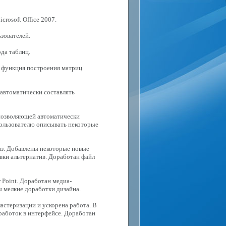
crosoft Office 2007.
зователей.
да таблиц.
а функция построения матриц
 автоматически составлять
, позволяющей автоматически
пользователю описывать некоторые
из. Добавлены некоторые новые
вки альтернатив. Доработан файл
 Point. Доработан медиа-
 мелкие доработки дизайна.
ластеризации и ускорена работа. В
работок в интерфейсе. Доработан