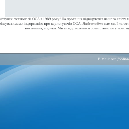
стувачі технології ОСА з 1989 року! На прохання відвідувачів нашого сайту 
міщуватимемо інформацію про користувачів OCA.
Надсилайте
нам свої логоти
посилання, відгуки. Ми із задоволенням розмістимо це у новому
E-Mail:
oca.feedb