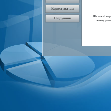
Шановні кори
якому роз