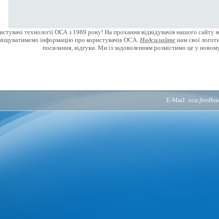
стувачі технології ОСА з 1989 року! На прохання відвідувачів нашого сайту 
міщуватимемо інформацію про користувачів OCA.
Надсилайте
нам свої логоти
посилання, відгуки. Ми із задоволенням розмістимо це у новому
E-Mail:
oca.feedb