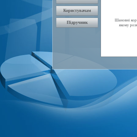
Шановні кори
якому роз