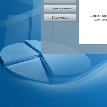
Шановні кори
якому роз