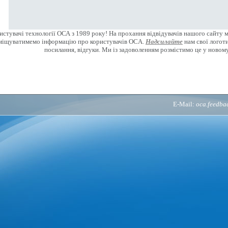
стувачі технології ОСА з 1989 року! На прохання відвідувачів нашого сайту 
міщуватимемо інформацію про користувачів OCA.
Надсилайте
нам свої логоти
посилання, відгуки. Ми із задоволенням розмістимо це у новому
E-Mail:
oca.feedb