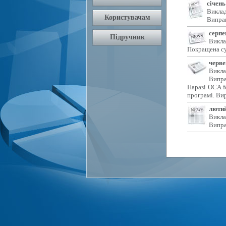
січень
Виклад
Виправ
серпе
Викла
Покращена су
черве
Викла
Випра
Наразі OCA f
програмі. Ви
лютий
Викла
Випра