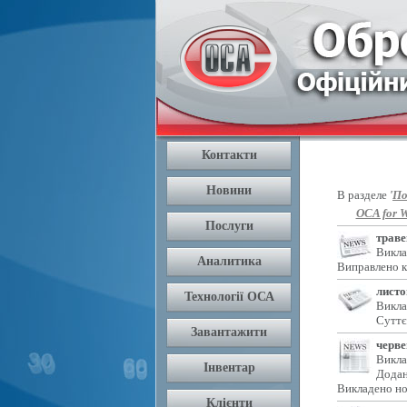
В разделе
'
По
OCA for W
траве
Викла
Виправлено к
листо
Викла
Суттє
черве
Викла
Додан
Викладено но