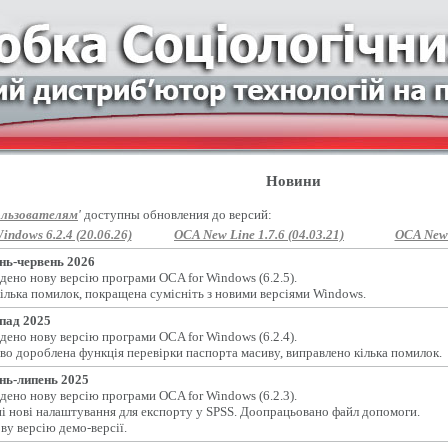
Новини
льзователям
'
доступны обновления до версий:
indows 6.2.4 (20.06.26)
OCA New Line 1.7.6 (04.03.21)
OCA New L
нь-червень 2026
дено нову версію програми OCA for Windows (6.2.5).
ілька помилок, покращена сумісніть з новими версіями Windows.
пад 2025
дено нову версію програми OCA for Windows (6.2.4).
во дороблена функція перевірки паспорта масиву, виправлено кілька помилок.
нь-липень 2025
дено нову версію програми OCA for Windows (6.2.3).
і нові налаштування для експорту у SPSS. Доопрацьовано файл допомоги.
ву версію демо-версії.