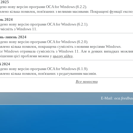
 2025
ено нову версію програми OCA for Windows (6.2.2).
лено кілька помилок, пов'язаних з великми масивами. Покращені функції експо
нь 2024
дено нову версію програми OCA for Windows (6.2.1).
місніть з Windows 11.
нь-липень 2024
дено нову версію програми OCA for Windows (6.2.0).
влено кілька помилок, покращена сумісніть з новими версіями Windows.
or Windows отримала сумісність з Windows 11. Але в деяких випадках можлив
рішення цієї проблеми можна у
цьому відео
.
 2024
дено нову версію програми OCA for Windows (6.1.9).
влено кілька помилок, пов'язаних з редагуванням масивів.
Все новости
E-Mail:
oca.feedb