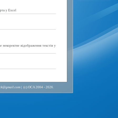
рта у Excel
е некоректне відображення текстів у
ack@gmail.com
| (c) OCA 2004 - 2026.