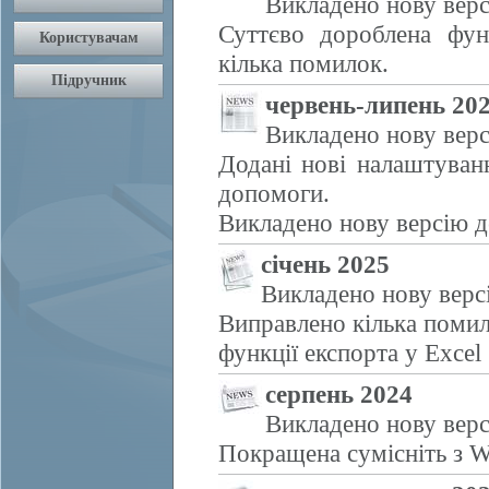
Викладено нову верс
Суттєво дороблена фун
кілька помилок.
червень-липень 20
Викладено нову верс
Додані нові налаштуван
допомоги.
Викладено нову версію д
січень 2025
Викладено нову верс
Виправлено кілька помил
функції експорта у Excel
серпень 2024
Викладено нову верс
Покращена сумісніть з W