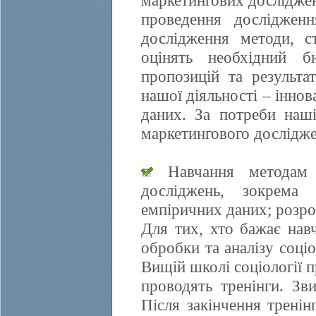
маркетингових досліджен
проведення дослідженн
дослідження методи, ст
оцінять необхідний б
пропозицій та результа
нашої діяльності – іннов
даних. За потреби наші
маркетингового дослідже
Навчання методам е
досліджень, зокрема 
емпіричних даних; розро
Для тих, хто бажає нав
обробки та аналізу соці
Вищій школі соціології 
проводять тренінги. Зви
Після закінчення трені