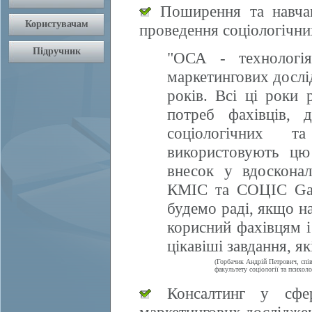
Поширення та навчан
проведення соціологічни
"ОСА - технологія
маркетингових дослі
років. Всі ці роки 
потреб фахівців, 
соціологічних т
використовують цю
внесок у вдосконал
КМІС та СОЦІС Gall
будемо раді, якщо 
корисний фахівцям і
цікавіші завдання, я
(Горбачик Андрій Петрович, спі
факультету соціології та психоло
Консалтинг у сфері