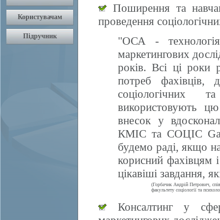
Поширення та навчан
проведення соціологічни
"ОСА - технологія
маркетингових дослі
років. Всі ці роки 
потреб фахівців, 
соціологічних т
використовують цю
внесок у вдосконал
КМІС та СОЦІС Gall
будемо раді, якщо 
корисний фахівцям і
цікавіші завдання, я
(Горбачик Андрій Петрович, спі
факультету соціології та психоло
Консалтинг у сфері