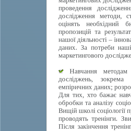
маркетингових досліджен
проведення дослідженн
дослідження методи, ст
оцінять необхідний б
пропозицій та результа
нашої діяльності – іннов
даних. За потреби наші
маркетингового дослідже
Навчання методам е
досліджень, зокрема 
емпіричних даних; розро
Для тих, хто бажає нав
обробки та аналізу соці
Вищій школі соціології 
проводять тренінги. Зви
Після закінчення трені