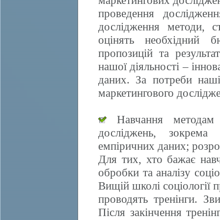
маркетингових досліджен
проведення дослідженн
дослідження методи, ст
оцінять необхідний б
пропозицій та результа
нашої діяльності – іннов
даних. За потреби наші
маркетингового дослідже
Навчання методам е
досліджень, зокрема 
емпіричних даних; розро
Для тих, хто бажає нав
обробки та аналізу соці
Вищій школі соціології 
проводять тренінги. Зви
Після закінчення трені