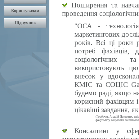
Поширення та навчан
проведення соціологічни
"ОСА - технологія
маркетингових дослі
років. Всі ці роки 
потреб фахівців, 
соціологічних т
використовують цю
внесок у вдосконал
КМІС та СОЦІС Gall
будемо раді, якщо 
корисний фахівцям і
цікавіші завдання, я
(Горбачик Андрій Петрович, спі
факультету соціології та психоло
Консалтинг у сфері