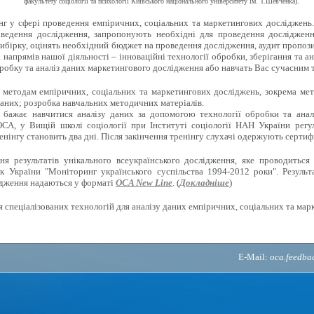
факультету соціології та психології Київського національного університету ім. Т.Шевченка).
г у сфері проведення емпіричних, соціальних та маркетингових досліджень
ведення дослідження, запропонують необхідні для проведення дослідженн
ибірку, оцінять необхідний бюджет на проведення дослідження, аудит пропози
напрямів нашої діяльності – інноваційні технології обробки, зберігання та ан
робку та аналіз даних маркетингового дослідження або навчать Вас сучасним 
методам емпіричних, соціальних та маркетингових досліджень, зокрема мето
аних; розробка навчальних методичних матеріалів.
 бажає навчитися аналізу даних за допомогою технології обробки та анал
СА, у Вищій школі соціології при Інституті соціології НАН України регу
енінгу становить два дні. Після закінчення тренінгу слухачі одержують сертиф
 результатів унікального всеукраїнського дослідження, яке проводиться 
к України "Моніторинг українського суспільства 1994-2012 роки". Результ
ідження надаються у форматі
OCA New Line
. (
Докладніше
)
 спеціалізованих технологій для аналізу даних емпіричних, соціальних та мар
E-Mail:
oca.feedb