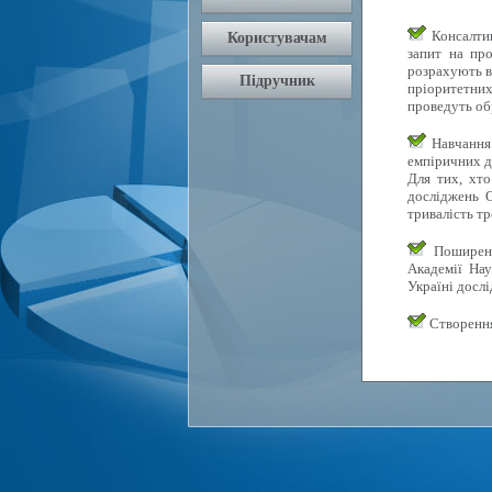
Консалтин
запит на про
розрахують в
пріоритетних 
проведуть об
Навчання 
емпіричних д
Для тих, хто
досліджень О
тривалість тр
Поширення
Академії Нау
Україні досл
Створення