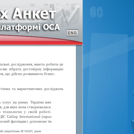
ціальні дослідження, мають робити це
воляє зібрати достовірну інформацію
ня, що дійсно розвивають бізнес.
ічних та маркетингових досліджень
ь існує на ринку України вже
в, для яких вона створювалася.
 технологію у своїй роботі.
С Gallup International (зараз
исний фахівцям і допоможе їм
вий співробітник ІВ НАНУ, декан