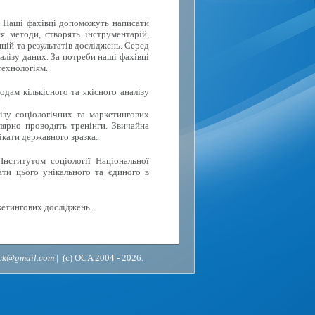
. Наші фахівці допоможуть написати
я методи, створять інструментарій,
цій та результатів досліджень. Серед
алізу даних. За потреби наші фахівці
технологіям.
дам кількісного та якісного аналізу
ізу соціологічних та маркетингових
лярно проводять тренінги. Звичайна
ікати державного зразка.
Інститутом соціології Національної
ати цього унікального та єдиного в
кетингових досліджень.
ack@gmail.com
| (c) OCA 2004 - 2026.