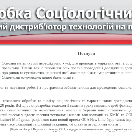
Послуги
Основна мета, яку ми переслідуємо - усі, хто проводить маркетингові та со
правильно. Тільки точне виконання всіх правил проведення досліджень доз
про ринок та суспільство, на основі якої можна приймати маркетингові рішен
Основними напрямками нашої діяльності є:
 та навчання роботі з програмним забезпеченням для проведення соціолог
- технологія обробки та аналізу соціологічних та маркетингових досліджен
20 років. Всі ці роки розробка технології велася з урахуванням потреб фахівці
ість соціологічних та маркетингових компаній України використовують цю
вий внесок у вдосконалення технології внесли такі компанії як КМІС та СОЦІ
kraine) Ми будемо раді, якщо наш новий проект OCA New Line буде також кор
вати все складніші та цікавіші завдання, які ставить перед ними життя ".
(Горбачик Андрій Петрович, співавтор ОСА, кандидат фізико-математичних наук, старший науко