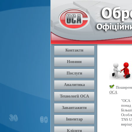
Поширення
ОСА
.
"ОСА 
понад 
Більш
Особли
TNS U
вирішу