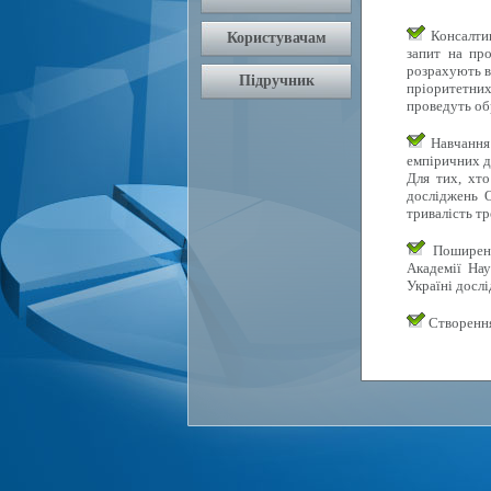
Консалтин
запит на про
розрахують в
пріоритетних 
проведуть об
Навчання 
емпіричних д
Для тих, хто
досліджень О
тривалість тр
Поширення
Академії Нау
Україні досл
Створення