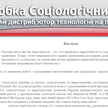
Послуги
Основна мета, яку ми переслідуємо - усі, хто проводить маркетингові та со
правильно. Тільки точне виконання всіх правил проведення досліджень доз
про ринок та суспільство, на основі якої можна приймати маркетингові рішен
Основними напрямками нашої діяльності є:
 та навчання роботі з програмним забезпеченням для проведення соціолог
- технологія обробки та аналізу соціологічних та маркетингових досліджен
20 років. Всі ці роки розробка технології велася з урахуванням потреб фахівці
ість соціологічних та маркетингових компаній України використовують цю
вий внесок у вдосконалення технології внесли такі компанії як КМІС та СОЦІ
kraine) Ми будемо раді, якщо наш новий проект OCA New Line буде також кор
вати все складніші та цікавіші завдання, які ставить перед ними життя ".
(Горбачик Андрій Петрович, співавтор ОСА, кандидат фізико-математичних наук, старший науко