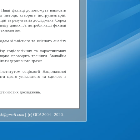
. Наші фахівці допоможуть написати
я методи, створять інструментарій,
цій та результатів досліджень. Серед
алізу даних. За потреби наші фахівці
технологіям.
дам кількісного та якісного аналізу
ізу соціологічних та маркетингових
лярно проводять тренінги. Звичайна
ікати державного зразка.
Інститутом соціології Національної
ати цього унікального та єдиного в
кетингових досліджень.
ack@gmail.com
| (c) OCA 2004 - 2026.