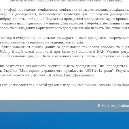
факультету соціології та психології Київського національного університету ім. Т.Шевченка).
г у сфері проведення емпіричних, соціальних та маркетингових досліджень
ведення дослідження, запропонують необхідні для проведення дослідженн
ибірку, оцінять необхідний бюджет на проведення дослідження, аудит пропози
напрямів нашої діяльності – інноваційні технології обробки, зберігання та ан
робку та аналіз даних маркетингового дослідження або навчать Вас сучасним 
методам емпіричних, соціальних та маркетингових досліджень, зокрема мето
аних; розробка навчальних методичних матеріалів.
 бажає навчитися аналізу даних за допомогою технології обробки та анал
СА, у Вищій школі соціології при Інституті соціології НАН України регу
енінгу становить два дні. Після закінчення тренінгу слухачі одержують сертиф
 результатів унікального всеукраїнського дослідження, яке проводиться 
к України "Моніторинг українського суспільства 1994-2012 роки". Результ
ідження надаються у форматі
OCA New Line
. (
Докладніше
)
 спеціалізованих технологій для аналізу даних емпіричних, соціальних та мар
E-Mail:
oca.feedb