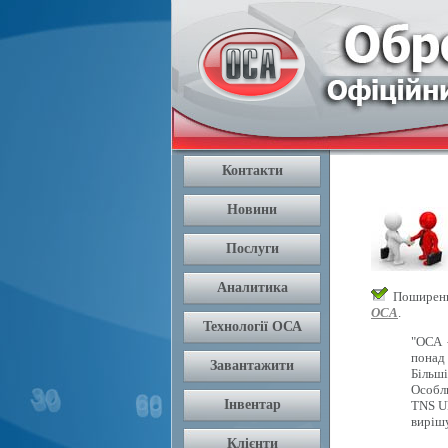
Поширення
ОСА
.
"ОСА 
понад 
Більш
Особли
TNS U
вирішу