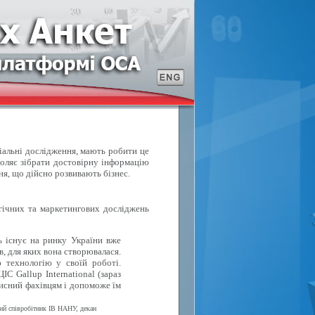
ціальні дослідження, мають робити це
воляє зібрати достовірну інформацію
ня, що дійсно розвивають бізнес.
ічних та маркетингових досліджень
ь існує на ринку України вже
в, для яких вона створювалася.
 технологію у своїй роботі.
С Gallup International (зараз
исний фахівцям і допоможе їм
вий співробітник ІВ НАНУ, декан