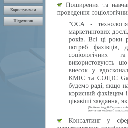
Поширення та навчан
проведення соціологічни
"ОСА - технологія
маркетингових дослі
років. Всі ці роки 
потреб фахівців, 
соціологічних т
використовують цю
внесок у вдосконал
КМІС та СОЦІС Gall
будемо раді, якщо 
корисний фахівцям і
цікавіші завдання, я
(Горбачик Андрій Петрович, спі
факультету соціології та психоло
Консалтинг у сфері