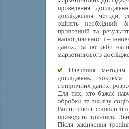
маркетингових досліджен
проведення дослідженн
дослідження методи, ст
оцінять необхідний б
пропозицій та результа
нашої діяльності – іннов
даних. За потреби наші
маркетингового дослідже
Навчання методам е
досліджень, зокрема 
емпіричних даних; розро
Для тих, хто бажає нав
обробки та аналізу соці
Вищій школі соціології 
проводять тренінги. Зви
Після закінчення трені