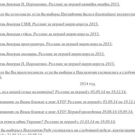
ень доверия П. Порошенко. Роллинг за период октябрь-ноябрь 2015.
ого бы голосовали, если бы выборы Президента были в ближайшее воскресень
ень доверия СМИ. Роллинг за период март-апрель 2015.
ень доверия судам. Роллинг за период март-апрель 2015.
ень доверия прокуратуре. Роллинг за период март-апрель 2015.
ень доверия милиции. Роллинг за период март-апрель 2015.
ень доверия П. Порошенко. Роллинг за период март-апрель 2015.
ого бы Вы проголосовали, если бы выборы в Парламент состоялись в следу
).
2014 год.
 ли в вашей семье волонтеры? Роллинг за период с 05.09.14 по 19.12.14.
ивают ли Ваши близкие в зоне АТО? Роллинг за период с 05.09.14 по 19.12.
ивают ли Ваши близкие в зоне АТО? Период проведения 29.08.14-19.09.14.
м путем идти Украине? Роллинг за период с 21.03.14 по 19.09.14.
 бы выборы в Верховную Раду состоялись на следующей неделе, какую парт
д с 21.06.13 по 19.09.14.