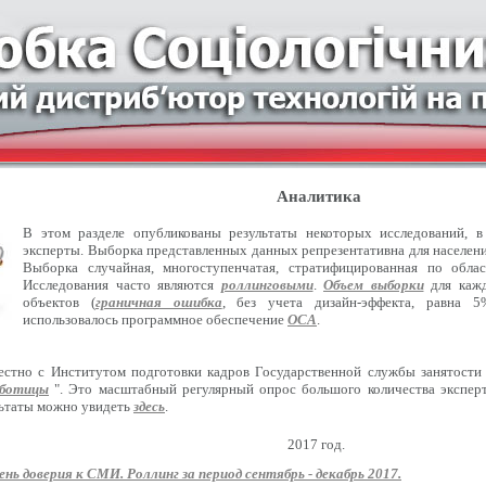
Аналитика
В этом разделе опубликованы результаты некоторых исследований, 
эксперты. Выборка представленных данных репрезентативна для населения
Выборка случайная, многоступенчатая, стратифицированная по обла
Исследования часто являются
роллинговыми
.
Объем выборки
для кажд
объектов (
граничная ошибка
, без учета дизайн-эффекта, равна 5
использовалось программное обеспечение
ОСА
.
естно с Институтом подготовки кадров Государственной службы занятости
оботицы
". Это масштабный регулярный опрос большого количества эксперт
льтаты можно увидеть
здесь
.
2017 год.
ень доверия к СМИ. Роллинг за период сентябрь - декабрь 2017.