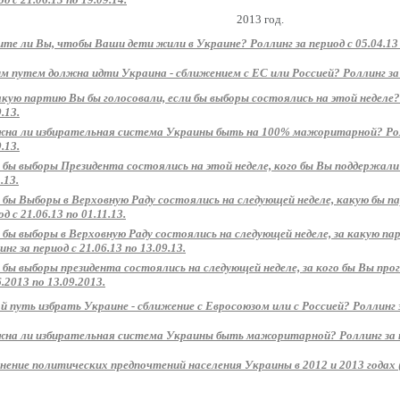
2013 год.
те ли Вы, чтобы Ваши дети жили в Украине? Роллинг за период с 05.04.13 п
м путем должна идти Украина - сближением с ЕС или Россией? Роллинг за пе
акую партию Вы бы голосовали, если бы выборы состоялись на этой неделе? 
.13.
на ли избирательная система Украины быть на 100% мажоритарной? Ролли
.13.
 бы выборы Президента состоялись на этой неделе, кого бы Вы поддержали? 
.13.
 бы Выборы в Верховную Раду состоялись на следующей неделе, какую бы 
д с 21.06.13 по 01.11.13.
 бы выборы в Верховную Раду состоялись на следующей неделе, за какую п
нг за период с 21.06.13 по 13.09.13.
 бы выборы президента состоялись на следующей неделе, за кого бы Вы прог
6.2013 по 13.09.2013.
й путь избрать Украине - сближение с Евросоюзом или с Россией? Роллинг за
на ли избирательная система Украины быть мажоритарной? Роллинг за пер
нение политических предпочтений населения Украины в 2012 и 2013 годах 