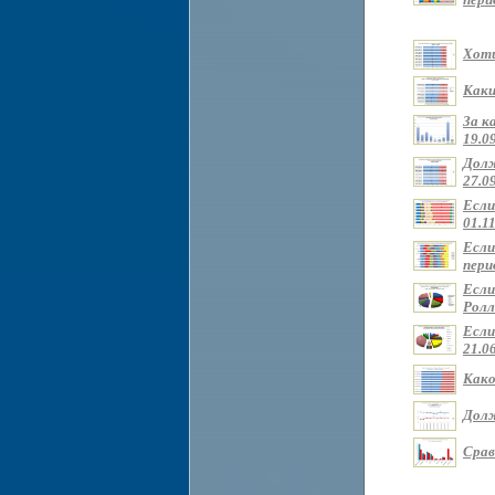
Хоти
Каки
За к
19.09
Долж
27.09
Если
01.11
Если
перио
Если
Ролли
Если
21.0
Како
Долж
Срав