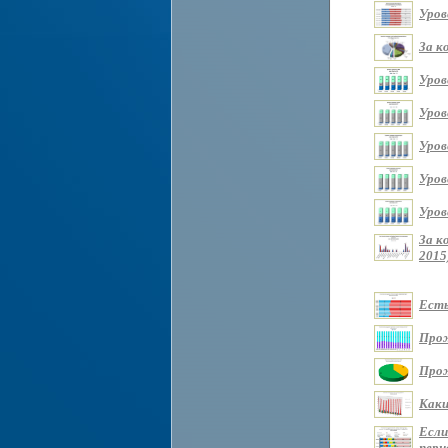
Уров
За к
Уров
Уров
Уров
Уров
Уров
За к
2015
Есть
Прож
Прож
Каки
Если
перио