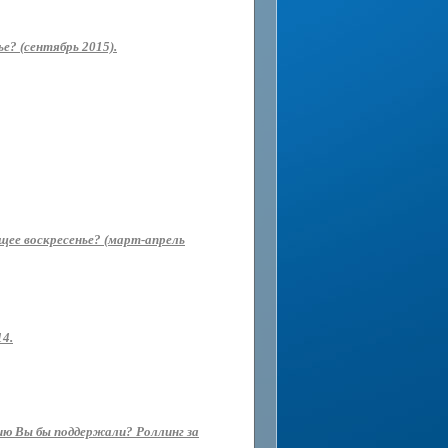
е? (сентябрь 2015).
ющее воскресенье? (март-апрель
14.
ию Вы бы поддержали? Роллинг за