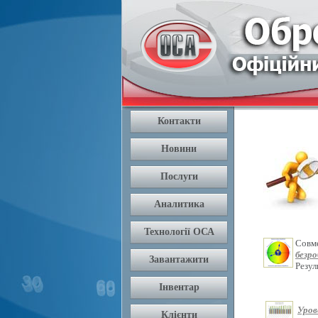
Совм
безр
Резу
Уров