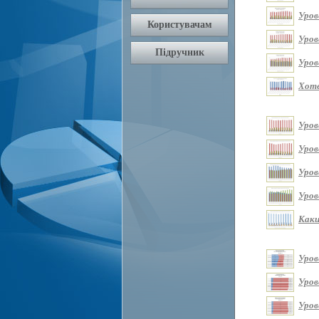
Уров
Уров
Уров
Хоте
Уров
Уров
Уров
Уров
Каки
Уров
Уров
Уров