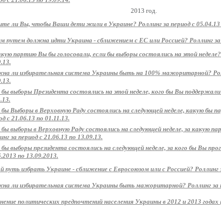
2013 год.
те ли Вы, чтобы Ваши дети жили в Украине? Роллинг за период с 05.04.13 п
м путем должна идти Украина - сближением с ЕС или Россией? Роллинг за пе
акую партию Вы бы голосовали, если бы выборы состоялись на этой неделе? 
.13.
на ли избирательная система Украины быть на 100% мажоритарной? Ролли
.13.
 бы выборы Президента состоялись на этой неделе, кого бы Вы поддержали? 
.13.
 бы Выборы в Верховную Раду состоялись на следующей неделе, какую бы 
д с 21.06.13 по 01.11.13.
 бы выборы в Верховную Раду состоялись на следующей неделе, за какую п
нг за период с 21.06.13 по 13.09.13.
 бы выборы президента состоялись на следующей неделе, за кого бы Вы прог
6.2013 по 13.09.2013.
й путь избрать Украине - сближение с Евросоюзом или с Россией? Роллинг за
на ли избирательная система Украины быть мажоритарной? Роллинг за пер
нение политических предпочтений населения Украины в 2012 и 2013 годах 