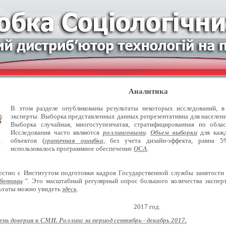
Аналитика
В этом разделе опубликованы результаты некоторых исследований, 
эксперты. Выборка представленных данных репрезентативна для населения
Выборка случайная, многоступенчатая, стратифицированная по обла
Исследования часто являются
роллинговыми
.
Объем выборки
для кажд
объектов (
граничная ошибка
, без учета дизайн-эффекта, равна 5
использовалось программное обеспечение
ОСА
.
естно с Институтом подготовки кадров Государственной службы занятости
оботицы
". Это масштабный регулярный опрос большого количества эксперт
льтаты можно увидеть
здесь
.
2017 год.
ень доверия к СМИ. Роллинг за период сентябрь - декабрь 2017.