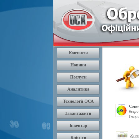
Совм
безр
Резу
Уров