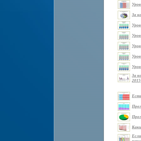
Уров
За к
Уров
Уров
Уров
Уров
Уров
За к
2015
Есть
Прож
Прож
Каки
Если
перио