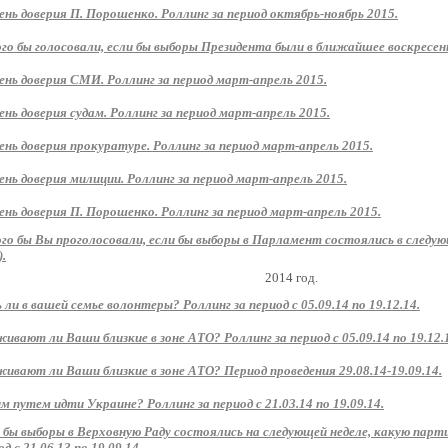
ень доверия П. Порошенко. Роллинг за период октябрь-ноябрь 2015.
ого бы голосовали, если бы выборы Президента были в ближайшее воскресень
ень доверия СМИ. Роллинг за период март-апрель 2015.
ень доверия судам. Роллинг за период март-апрель 2015.
ень доверия прокуратуре. Роллинг за период март-апрель 2015.
ень доверия милиции. Роллинг за период март-апрель 2015.
ень доверия П. Порошенко. Роллинг за период март-апрель 2015.
ого бы Вы проголосовали, если бы выборы в Парламент состоялись в следу
).
2014 год.
 ли в вашей семье волонтеры? Роллинг за период с 05.09.14 по 19.12.14.
ивают ли Ваши близкие в зоне АТО? Роллинг за период с 05.09.14 по 19.12.
ивают ли Ваши близкие в зоне АТО? Период проведения 29.08.14-19.09.14.
м путем идти Украине? Роллинг за период с 21.03.14 по 19.09.14.
 бы выборы в Верховную Раду состоялись на следующей неделе, какую парт
д с 21.06.13 по 19.09.14.