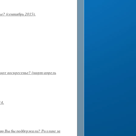
е? (сентябрь 2015).
ющее воскресенье? (март-апрель
14.
ию Вы бы поддержали? Роллинг за