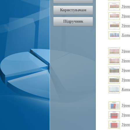
Уров
Уров
Уров
Хоте
Уров
Уров
Уров
Уров
Каки
Уров
Уров
Уров