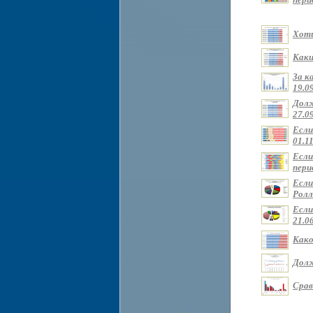
Хоти
Каки
За к
19.09
Долж
27.09
Если
01.11
Если
перио
Если
Ролли
Если
21.0
Како
Долж
Срав