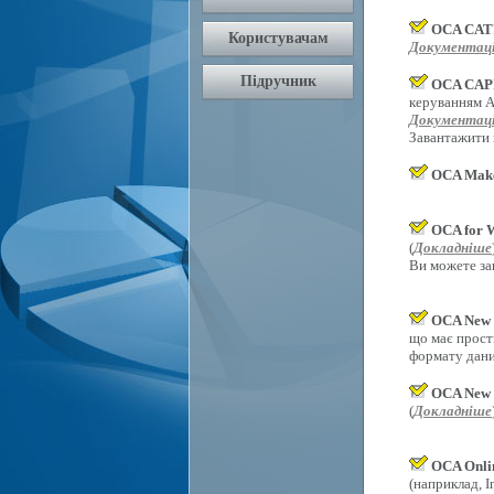
OCA CAT
Документаці
OCA CAPI
керуванням An
Документаці
Завантажити
OCA Mak
OCA for 
(
Докладніше
Ви можете за
OCA New 
що має прост
формату дани
OCA New 
(
Докладніше
OCA Onli
(наприклад, In