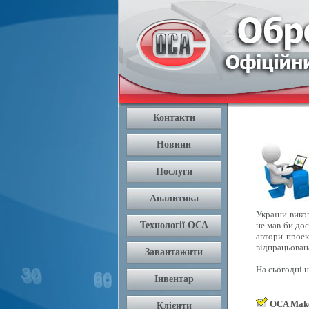
України вико
не мав би дос
автори проек
відпрацьован
На сьогодні 
OCA Mak