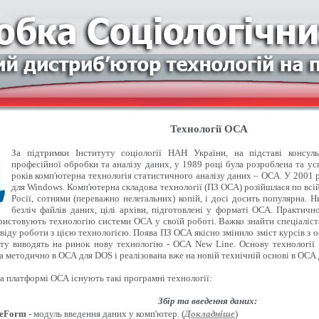
Технології ОСА
За підтримки Інституту соціології НАН України, на підставі консуль
професійної обробки та аналізу даних, у 1989 році була розроблена та у
років комп'ютерна технологія статистичного аналізу даних – ОСА. У 2001 
для Windows. Комп'ютерна складова технології (ПЗ ОСА) розійшлася по всій 
Росії, сотнями (переважно нелегальних) копій, і досі досить популярна. Ни
безліч файлів даних, цілі архіви, підготовлені у форматі ОСА. Практично
ристовують технологію системи ОСА у своїй роботі. Важко знайти спеціаліста
віду роботи з цією технологією. Поява ПЗ ОСА якісно змінило зміст курсів з о
ту виводять на ринок нову технологію - ОСА New Line. Основу технології
а методично в ОСА для DOS і реалізована вже на новій технічній основі в ОСА
на платформі ОСА існують такі програмні технології:
Збір та введення даних:
eForm
- модуль введення даних у комп'ютер. (
Докладніше
)