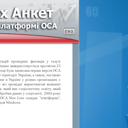
тацій провідних фахівців у галузі
спішно використовується протягом 23
році була написана перша версія OCA
території України, а також, частково
ні в Україні у різних організаціях є
 всі провідні маркетингові компанії
, який має соціологічну освіту, який
бробки даних у соціології. 2004 року
 OCA New Line складає "платформа",
 для Windows.