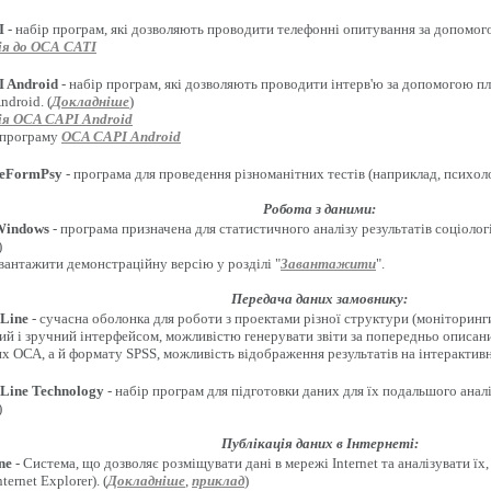
I
- набір програм, які дозволяють проводити телефонні опитування за допомого
я до ОСА CATI
 Android
- набір програм, які дозволяють проводити інтерв'ю за допомогою п
droid. (
Докладніше
)
я OCA CAPI Android
 програму
OCA CAPI Android
eFormPsy
- програма для проведення різноманітних тестів (наприклад, психолог
Робота з даними:
Windows
- програма призначена для статистичного аналізу результатів соціоло
)
вантажити демонстраційну версію у розділі "
Завантажити
".
Передача даних замовнику:
Line
- сучасна оболонка для роботи з проектами різної структури (моніторинги
ий і зручний інтерфейсом, можливістю генерувати звіти за попередньо описан
х ОСА, а й формату SPSS, можливість відображення результатів на інтерактивн
Line Technology
- набір програм для підготовки даних для їх подальшого анал
)
Публікація даних в Інтернеті:
ne
- Система, що дозволяє розміщувати дані в мережі Internet та аналізувати ї
ternet Explorer). (
Докладніше
,
приклад
)