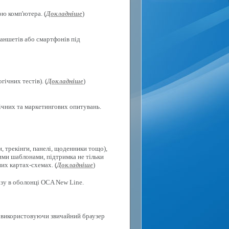
ю комп'ютера. (
Докладніше
)
ланшетів або смартфонів під
ічних тестів). (
Докладніше
)
гічних та маркетингових опитувань.
, трекінги, панелі, щоденники тощо),
ими шаблонами, підтримка не тільки
их картах-схемах. (
Докладніше
)
ізу в оболонці OCA New Line.
х, використовуючи звичайний браузер