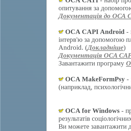
OCA CATI
- набір пр
опитування за допомогою
Документація до ОСА 
OCA CAPI Android
- 
інтерв'ю за допомогою п
Android. (
Докладніше
)
Документація OCA CAP
Завантажити програму
O
OCA MakeFormPsy
- 
(наприклад, психологічних
OCA for Windows
- п
результатів соціологічни
Ви можете завантажити д