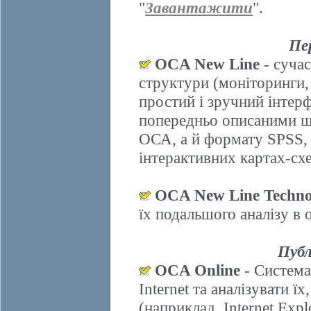
"
Завантажити
".
Пе
OCA New Line
- сучас
структури (моніторинги,
простий і зручний інтер
попередньо описаними ш
ОСА, а й формату SPSS, 
інтерактивних картах-схе
OCA New Line Techno
їх подальшого аналізу в
Публ
OCA Online
- Система
Internet та аналізувати 
(наприклад, Internet Explo