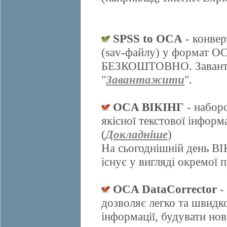
SPSS to OCA
- конвер
(sav-файлу) у формат О
БЕЗКОШТОВНО. Завантаж
"
Завантажити
".
OCA ВІКІНГ
- набор
якісної текстової інформ
(
Докладніше
)
На сьогоднішній день ВІ
існує у вигляді окремої 
OCA DataCorrector
-
дозволяє легко та швидк
інформації, будувати нов