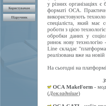
у різних організаціях є 
форматі ОСА. Практично
використовують техноло
спеціаліста, який має 
роботи з цією технологі
обробки даних у соціол
ринок нову технологію
Line складає "платформ
реалізована вже на нові
На сьогодні на платформі
З
OCA MakeForm
- мод
(
Докладніше
)