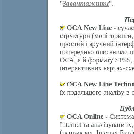
"
Завантажити
".
Пе
OCA New Line
- сучас
структури (моніторинги,
простий і зручний інтер
попередньо описаними ш
ОСА, а й формату SPSS, 
інтерактивних картах-схе
OCA New Line Techno
їх подальшого аналізу в
Публ
OCA Online
- Система
Internet та аналізувати 
(наприклад, Internet Explo