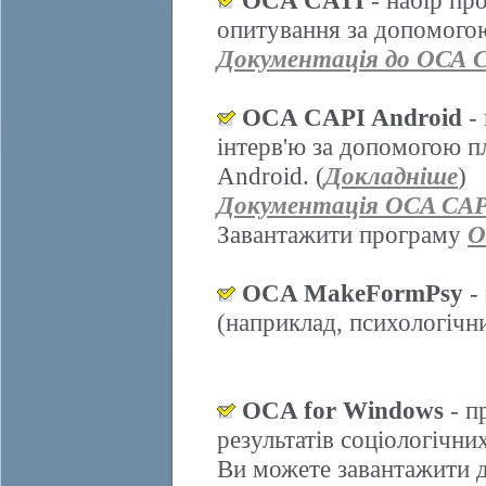
OCA CATI
- набір пр
опитування за допомогою
Документація до ОСА 
OCA CAPI Android
- 
інтерв'ю за допомогою п
Android. (
Докладніше
)
Документація OCA CAP
Завантажити програму
O
OCA MakeFormPsy
- 
(наприклад, психологічних
OCA for Windows
- п
результатів соціологічни
Ви можете завантажити д