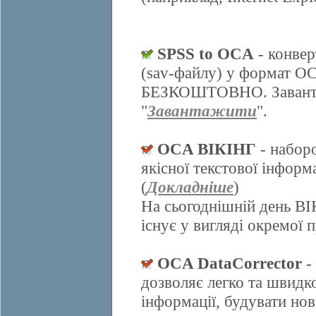
SPSS to OCA
- конвер
(sav-файлу) у формат О
БЕЗКОШТОВНО. Завантаж
"
Завантажити
".
OCA ВІКІНГ
- набор
якісної текстової інформ
(
Докладніше
)
На сьогоднішній день ВІ
існує у вигляді окремої 
OCA DataCorrector
-
дозволяє легко та швидк
інформації, будувати нов