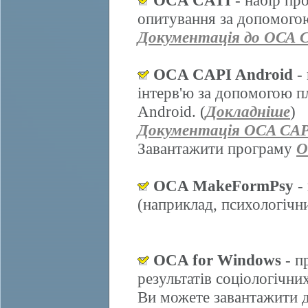
OCA CATI
- набір пр
опитування за допомогою
Документація до ОСА 
OCA CAPI Android
- 
інтерв'ю за допомогою п
Android. (
Докладніше
)
Документація OCA CAP
Завантажити програму
O
OCA MakeFormPsy
- 
(наприклад, психологічних
OCA for Windows
- п
результатів соціологічни
Ви можете завантажити д