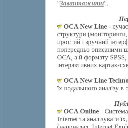
"
Завантажити
".
Пе
OCA New Line
- сучас
структури (моніторинги,
простий і зручний інтер
попередньо описаними ш
ОСА, а й формату SPSS, 
інтерактивних картах-схе
OCA New Line Techno
їх подальшого аналізу в
Публ
OCA Online
- Система
Internet та аналізувати 
(наприклад, Internet Explo