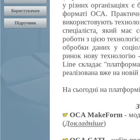
у різних організаціях є 
форматі ОСА. Практично
використовують техноло
спеціаліста, який має 
роботи з цією технологі
обробки даних у соціол
ринок нову технологію
Line складає "платформ
реалізована вже на нові
На сьогодні на платформі
З
OCA MakeForm
- мод
(
Докладніше
)