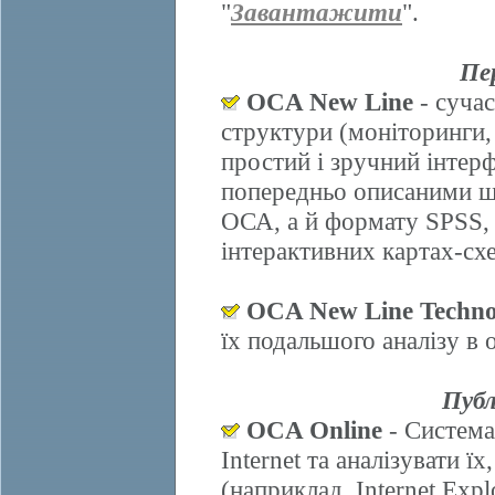
"
Завантажити
".
Пе
OCA New Line
- сучас
структури (моніторинги,
простий і зручний інтер
попередньо описаними ш
ОСА, а й формату SPSS, 
інтерактивних картах-схе
OCA New Line Techno
їх подальшого аналізу в
Публ
OCA Online
- Система
Internet та аналізувати 
(наприклад, Internet Explo