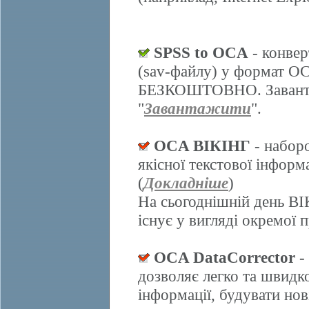
SPSS to OCA
- конвер
(sav-файлу) у формат О
БЕЗКОШТОВНО. Завантаж
"
Завантажити
".
OCA ВІКІНГ
- набор
якісної текстової інформ
(
Докладніше
)
На сьогоднішній день ВІ
існує у вигляді окремої 
OCA DataCorrector
-
дозволяє легко та швидк
інформації, будувати нов