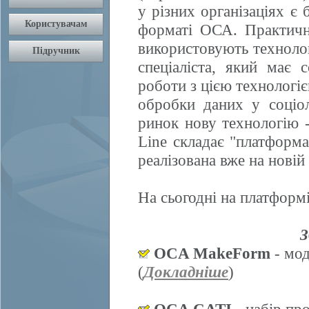
у різних організаціях є 
форматі ОСА. Практично
використовують техноло
спеціаліста, який має 
роботи з цією технологі
обробки даних у соціол
ринок нову технологію
Line складає "платформ
реалізована вже на нові
На сьогодні на платформі
З
OCA MakeForm
- мод
(
Докладніше
)