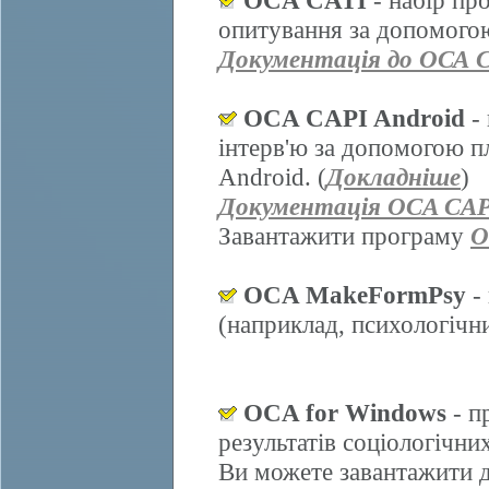
OCA CATI
- набір пр
опитування за допомогою
Документація до ОСА 
OCA CAPI Android
- 
інтерв'ю за допомогою п
Android. (
Докладніше
)
Документація OCA CAP
Завантажити програму
O
OCA MakeFormPsy
- 
(наприклад, психологічних
OCA for Windows
- п
результатів соціологічни
Ви можете завантажити д