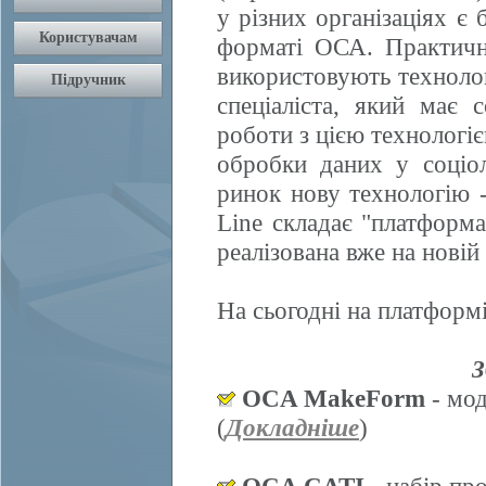
у різних організаціях є 
форматі ОСА. Практично
використовують техноло
спеціаліста, який має 
роботи з цією технологі
обробки даних у соціол
ринок нову технологію
Line складає "платформ
реалізована вже на нові
На сьогодні на платформі
З
OCA MakeForm
- мод
(
Докладніше
)