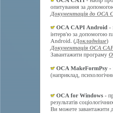
OCA CATI
- набір пр
опитування за допомогою
Документація до ОСА 
OCA CAPI Android
- 
інтерв'ю за допомогою п
Android. (
Докладніше
)
Документація OCA CAP
Завантажити програму
O
OCA MakeFormPsy
- 
(наприклад, психологічних
OCA for Windows
- п
результатів соціологічни
Ви можете завантажити д