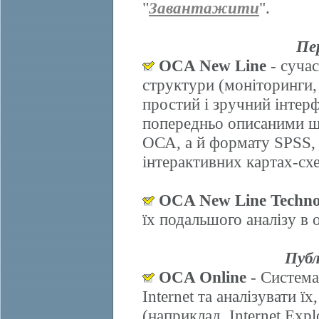
"
Завантажити
".
Пе
OCA New Line
- сучас
структури (моніторинги,
простий і зручний інтер
попередньо описаними ш
ОСА, а й формату SPSS, 
інтерактивних картах-схе
OCA New Line Techno
їх подальшого аналізу в
Публ
OCA Online
- Система
Internet та аналізувати 
(наприклад, Internet Explo