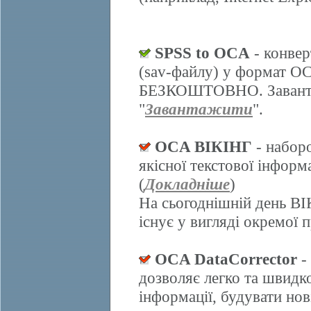
SPSS to OCA
- конвер
(sav-файлу) у формат О
БЕЗКОШТОВНО. Завантаж
"
Завантажити
".
OCA ВІКІНГ
- набор
якісної текстової інформ
(
Докладніше
)
На сьогоднішній день ВІ
існує у вигляді окремої 
OCA DataCorrector
-
дозволяє легко та швидк
інформації, будувати нов