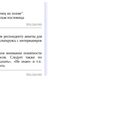
енец на голове".
ская пословица
http://oca.guru
м респонденту анкеты для
ультируясь с интервьюеров
ьное внимание понятности
осов. Следует также по
азать», «Не знаю» и т.п.
нта.
http://oca.guru