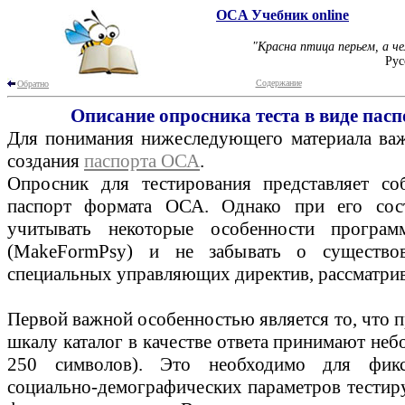
OCA Учебник online
"Красна птица перьем, а че
Рус
Содержание
Обратно
Описание опросника теста в виде пас
Для понимания нижеследующего материала важ
создания
паспорта ОСА
.
Опросник для тестирования представляет со
паспорт формата ОСА. Однако при его сост
учитывать некоторые особенности програм
(MakeFormPsy) и не забывать о существо
специальных управляющих директив, рассматри
Первой важной особенностью является то, что 
шкалу каталог в качестве ответа принимают неб
250 символов). Это необходимо для фикс
социально-демографических параметров тестиру