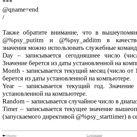
***
@qname=end
/
Также обратите внимание, что в вышеупомян
@%psy_putitm
и
@%psy_additm
в качестве
значения можно использовать служебные команд
Day – записывается сегодняшнее число (чис
Значение берется из даты установленной на комп
Мonth - записывается текущий месяц (число от 1
берется из даты установленной на компьютере.
Year – записывается текущий год. Значение
установленной на компьютере.
Random – записывается случайное число в диапаз
Timer – записывается текущее значение вышеоп
(запускаемого директивой
@%psy_starttimer
) в 
Содержание
Обратно