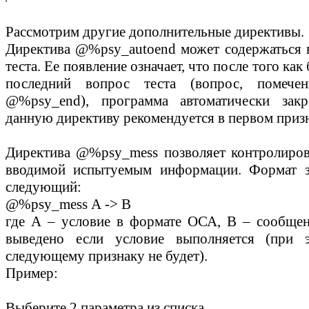
Рассмотрим другие дополнительные директивы.
Директива
@%psy_autoend
может содержаться 
теста. Ее появление означает, что после того как 
последний вопрос теста (вопрос, помече
@%psy_end
), программа автоматически закр
данную директиву рекомендуется в первом призн
Директива
@%psy_mess
позволяет контролиров
вводимой испытуемым информации. Формат з
следующий:
@%psy_mess А -> В
где А – условие в формате ОСА, В – сообщен
выведено если условие выполняется (при 
следующему признаку не будет).
Пример:
Выберите 2 параметра из списка