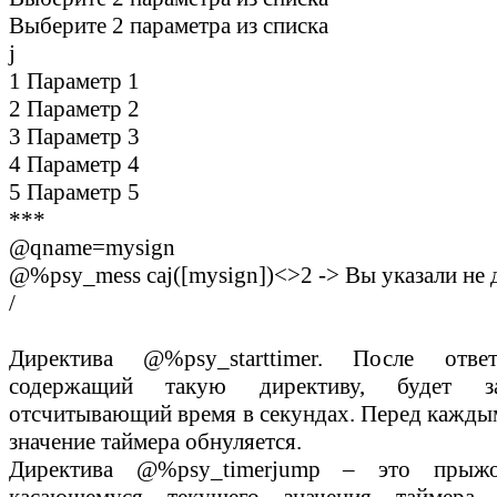
Выберите 2 параметра из списка
j
1 Параметр 1
2 Параметр 2
3 Параметр 3
4 Параметр 4
5 Параметр 5
***
@qname=mysign
@%psy_mess caj([mysign])<>2 -> Вы указали не 
/
Директива
@%psy_starttimer
. После ответ
содержащий такую директиву, будет з
отсчитывающий время в секундах. Перед кажды
значение таймера обнуляется.
Директива
@%psy_timerjump
– это прыжо