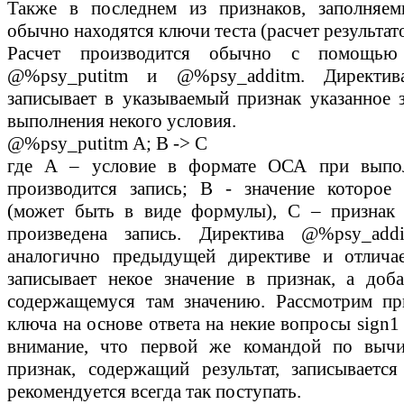
Также в последнем из признаков, заполняем
обычно находятся ключи теста (расчет результато
Расчет производится обычно с помощью
@%psy_putitm
и
@%psy_additm
. Директ
записывает в указываемый признак указанное з
выполнения некого условия.
@%psy_putitm А; B -> C
где А – условие в формате ОСА при выпол
производится запись; B - значение которое 
(может быть в виде формулы), С – признак 
произведена запись. Директива
@%psy_addi
аналогично предыдущей директиве и отличае
записывает некое значение в признак, а доб
содержащемуся там значению. Рассмотрим пр
ключа на основе ответа на некие вопросы sign1 
внимание, что первой же командой по выч
признак, содержащий результат, записывается
рекомендуется всегда так поступать.