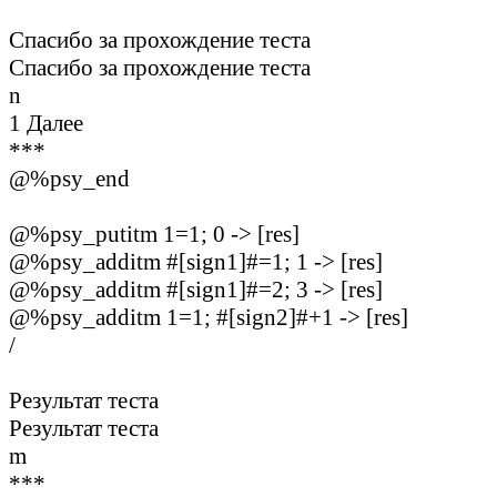
Спасибо за прохождение теста
Спасибо за прохождение теста
n
1 Далее
***
@%psy_end
@%psy_putitm 1=1; 0 -> [res]
@%psy_additm #[sign1]#=1; 1 -> [res]
@%psy_additm #[sign1]#=2; 3 -> [res]
@%psy_additm 1=1; #[sign2]#+1 -> [res]
/
Результат теста
Результат теста
m
***