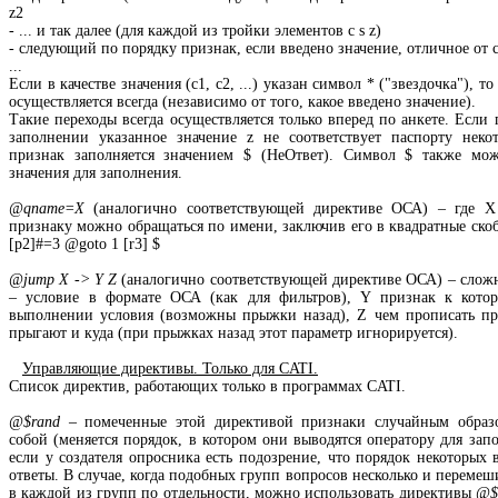
z2
- ... и так далее (для каждой из тройки элементов c s z)
- следующий по порядку признак, если введено значение, отличное от c
...
Если в качестве значения (c1, c2, ...) указан символ * ("звездочка"), 
осуществляется всегда (независимо от того, какое введено значение).
Такие переходы всегда осуществляется только вперед по анкете. Если
заполнении указанное значение z не соответствует паспорту некот
признак заполняется значением $ (НеОтвет). Символ $ также мож
значения для заполнения.
@qname=X
(аналогично соответствующей директиве ОСА) – где X
признаку можно обращаться по имени, заключив его в квадратные скоб
[p2]#=3 @goto 1 [r3] $
@jump X -> Y Z
(аналогично соответствующей директиве ОСА) – сложн
– условие в формате ОСА (как для фильтров), Y признак к кото
выполнении условия (возможны прыжки назад), Z чем прописать пр
прыгают и куда (при прыжках назад этот параметр игнорируется).
Управляющие директивы. Только для CATI.
Список директив, работающих только в программах CATI.
@$rand
– помеченные этой директивой признаки случайным образо
собой (меняется порядок, в котором они выводятся оператору для зап
если у создателя опросника есть подозрение, что порядок некоторых 
ответы. В случае, когда подобных групп вопросов несколько и переме
в каждой из групп по отдельности, можно использовать директивы
@$