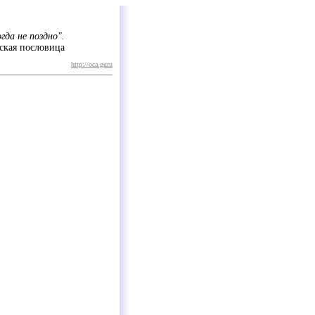
гда не поздно".
ская пословица
http://oca.guru