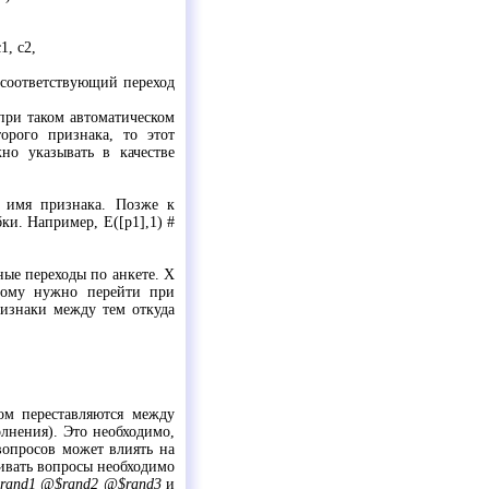
1, c2,
то соответствующий переход
 при таком автоматическом
орого признака, то этот
но указывать в качестве
 имя признака. Позже к
ки. Например, E([p1],1) #
ые переходы по анкете. X
рому нужно перейти при
изнаки между тем откуда
м переставляются между
олнения). Это необходимо,
вопросов может влиять на
шивать вопросы необходимо
rand1 @$rand2 @$rand3
и