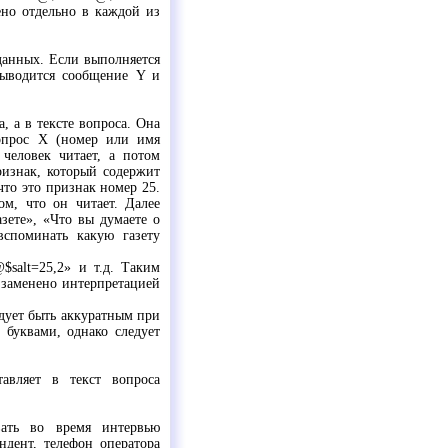
ено отдельно в каждой из
данных. Если выполняется
выводится сообщение Y и
, а в тексте вопроса. Она
вопрос X (номер или имя
человек читает, а потом
ризнак, который содержит
что это признак номер 25.
ом, что он читает. Далее
зете», «Что вы думаете о
вспоминать какую газету
$salt=25,2» и т.д. Таким
и заменено интерпретацией
дует быть аккуратным при
буквами, однако следует
авляет в текст вопроса
ать во время интервью
дент, телефон оператора