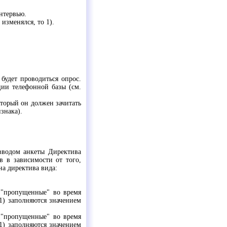
нтервью.
изменялся, то 1).
 будет проводиться опрос.
ции телефонной базы (см.
торый он должен зачитать
знака).
вводом анкеты Директива
в в зависимости от того,
на директива вида:
е "пропущенные" во время
1) заполняются значением
е "пропущенные" во время
1) заполняются значением