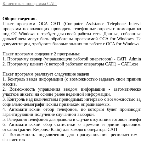
Клиентская программа CATI
Общие сведения.
Пакет программ OCA CATI (Computer Assistance Telephone Intervi
программ позволяющих проводить телефонные опросы с помощью ком
под ОС Windows и требует для своей работы сеть. Данные, собранн
дальнейшем могут быть обработаны программой OCA for Windows. Та
документации, требуются базовые знания по работе с OCA for Windows.
Пакет программ содержит 2 программы:
1. Программу сервер (управляющую работой операторов) - CATI_Admin
2. Программу клиент (с которой работают операторы CATI) – CATI.exe
Пакет программ реализует следующие задачи:
1. Контроль ввода информации (с возможностью задавать свои правила
массив.
2. Возможность управления вводом информации - автоматическо
участков анкеты на основе ранее веденной информации.
3. Контроль над количеством проводимых интервью с возможностью зад
социально-демографическим признакам опрашиваемых.
4. Автоматический отбор телефонов, по которым будет производит
гарантирующий получение случайной выборки.
5. Генерация телефонов для дозвона в случае отсутствия готовой телеф
6. Автоматический сбор статистики о времени и длине проводим
отказов (расчет Response Ratio) для каждого оператора CATI.
7. Возможность подключения для прослушивания респондентом
фрагментов.