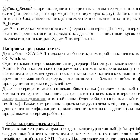
@$Start_Record
– при попадании на признак с этим тегом начинаетс
файл (пишется все, что проходит через звуковую карту). Запись зак
интервью. Сохраняется запись для всех успешно законченных интервь
A_B.wav
где A – номер ключевого признака (первого) интервью; B – код интерв
Если во время записи интервью откладывают – записанный кусок со
именем и припиской part X, где X номер части.
Настройка программ и сети.
Для работы OCA CATI подходит любая сеть, в которой на клиентских
ОС Windows.
Один из компьютеров выделяется под сервер. На нем устанавливается 
Admin. Работа клиентских программ на этом компьютере возможна, но 
Настоятельно рекомендуется поставить на всех клиентских машин
времени с машиной-сервером, это поможет избежать ошибок в 
проведения интервью в дальнейшем.
Далее на сервере выделяется некая общая папка (назовем ее папкой п
как на чтение, так и на запись разрешается со всех компьютеров сет
паспорт исследования
, и в этой папке будет собираться финальный ма
result.txc). Также внутри папки проекта следует сделать еще одну па
для хранения информации о выполнении квотного задания (эта пап
программами во время работы).
Файл настроек проекта qvt.ini.
Теперь в папке проекта нужно создать конфигурационный файл qvt.ini
следует подойти очень внимательно, так как его отсутствие или оши
неработоспособности CATI. Если у Вас одновременно идет несколько 