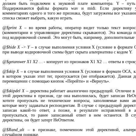
должен быть подключен к звуковой плате компьютера. Y – путь
Поддерживаются файлы формата wav и midi. Если директиву у
комментариях одного и того же признака, будут загружены все указан
списка сможет выбрать, какую играть.
@$print X
– во время работы, оператор видит только текст вопро
(комментарии и управляющие директивы скрываются). Эта команда п
под кодировочной схемой. Это могут быть, например, дополнительные 
@$hide X -> Y
– в случае выполнения условия Х (условие в формате О
при выводе кодировочной схемы будет скрыта альтернатива с кодом Y.
@$getanswer X1 X2 …
- копирует из признаков X1 X2 … ответы в строку
@$skip X
– в случае выполнения условия Х (условие в формате ОСА, к
в котором указан этот тег, пропускается (не отображается). Данная 
перемещении с помощью кнопок «Перейти» и «Вернуть».
@$skipdel X
– директива работает аналогично предыдущей. Отличие в
этой директивы в признак, где она выполнилась, будет записан НеОт
хотите пропускать не технические вопросы, заполняемые вами ав
которые могу задаваться респондентам. В случае с предыдущей директ
записан какой-то ответ, а позже, в результате исправлений в 
пропускаться, то ранее записанный ответ в нем останется. В сл
директивы, он будет затерт НеОтветом.
@$Rand_alt
– в признаке, помеченном этой директивой, альтерн
случайном порядке.