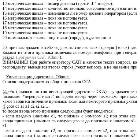
13 метрическая шкала – номер дозвона (третьи 3-4 цифры).
14 метрическая шкала – количество звонков, совершенное при взятии и
15 метрическая шкала – изменялися ли номер дозвона оператором (если 
16 метрическая шкала – пока не используется.
17 метрическая шкала – пока не используется.
18 метрическая шкала – пока не используется.
19 метрическая шкала – пока не используется.
20 номинальная шкала – код точки (города), куда звонили.
20 признак должен в себе содержать список всех городов (точек) где
Кодами из этого признака помечаются номера телефонов при генера
раздел
Программа CATI Admin
).
ВНИМАНИЕ! При работе оператору CATI в качестве текста вопроса, ко
респонденту, выводится вторая строка (текст вопроса, а не название при
Управляющие директивы. Общие.
Список поддерживаемых общих директив ОСА.
@goto
(аналогично соответствующей директиве ОСА) - управление 
позволяет "перепрыгивать" во время ввода через несколько признако
какое вводится значение признака. Если для некоторого признака указа
@goto c1 s1 z1 c2 s2 z2 ...
то после ввода этого признака следующим будет вводиться:
- если введено значение c1, то признак с номером s1; при этом вс
ввода признаки (начиная со следующего и до признака с номером s1-
z1
- если введено значение c2, то признак с номером s2; при этом вс
ввода признаки (начиная со следующего и до признака с номером s2-