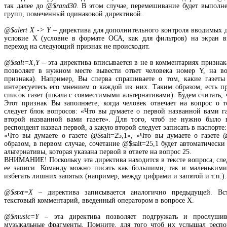
так далее до
@$rand30
. В этом случае, перемешивание будет выполн
групп, помеченный одинаковой директивой.
@$alert X -> Y
– директива для дополнительного контроля вводимых 
условие X (условие в формате ОСА, как для фильтров) на экран 
переход на следующий признак не происходит.
@$salt=X,Y
– эта директива вписывается в не в комментариях признака
позволяет в нужном месте вывести ответ человека номер Y, на 
признака). Например, Вы сперва спрашиваете о том, какие газеты 
интересуетесь его мнением о каждой из них. Таким образом, есть п
список газет (шкала с совместимыми альтернативами). Будем считать, 
Этот признак Вы заполняете, когда человек отвечает на вопрос о т
следует блок вопросов: «Что вы думаете о первой названной вами га
второй названной вами газете». Для того, чтоб не нужно было 
респондент назвал первой, а какую второй следует записать в паспорте:
«Что вы думаете о газете @$salt=25,1», «Что вы думаете о газете @
образом, в первом случае, сочетание @$salt=25,1 будет автоматическ
альтернативы, которая указана первой в ответе на вопрос 25.
ВНИМАНИЕ! Поскольку эта директива находится в тексте вопроса, сле
ее записи. Команду можно писать как большими, так и маленькими 
избегать лишних запятых (например, между цифрами и запятой и т.п.).
@$stxt=X
– директива записывается аналогично предыдущей. Вст
текстовый комментарий, введенный оператором в вопросе X.
@$music=Y
– эта директива позволяет подгружать и прослушив
музыкальные фрагменты. Помните, для того чтоб их услышал респон