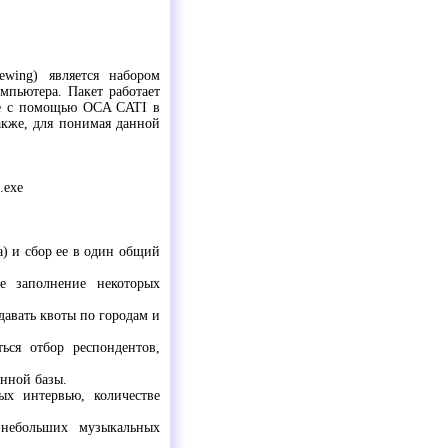
ewing) является набором
пьютера. Пакет работает
ые с помощью OCA CATI в
кже, для понимая данной
.exe
) и сбор ее в один общий
е заполнение некоторых
авать квоты по городам и
ься отбор респондентов,
онной базы.
ых интервью, количестве
 небольших музыкальных