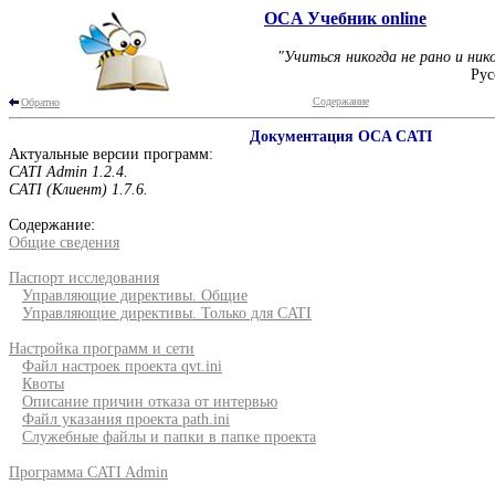
OCA Учебник online
"Учиться никогда не рано и нико
Рус
Содержание
Обратно
Документация OCA CATI
Актуальные версии программ:
CATI Admin 1.2.4.
CATI (Клиент) 1.7.6.
Содержание:
Общие сведения
Паспорт исследования
Управляющие директивы. Общие
Управляющие директивы. Только для CATI
Настройка программ и сети
Файл настроек проекта qvt.ini
Квоты
Описание причин отказа от интервью
Файл указания проекта path.ini
Служебные файлы и папки в папке проекта
Программа CATI Admin