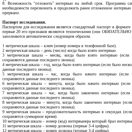
8. Возможность “отложить” интервью на любой срок. Программа са
необходимости перезвонить и продолжить ранее отложенное интервью с
прервано.
Паспорт исследования.
Паспортом для исследования является стандартный паспорт в формате 
первые 20 его признаков являются техническими (они ОБЯЗАТЕЛЬНО 
заполняются автоматически следующим образом.
1 метрическая шкала – ключ (номер номера в телефонной базе).
2 метрическая шкала – день (число) когда было взято интервью.
3 метрическая шкала – месяц, когда было взято интервью (если 
сохраняются данные последнего звонка).
4 метрическая шкала – год, когда было взято интервью (если было неск
данные последнего звонка).
5 метрическая шкала – час, когда было начато интервью (если 
сохраняются данные последнего звонка).
6 метрическая шкала – минута, когда было начато интервью (если 
сохраняются данные последнего звонка).
7 метрическая шкала – час, когда было закончено интервью (если 
сохраняются данные последнего звонка).
8 метрическая шкала – минута, когда было закончено интервью (если
сохраняются данные последнего звонка).
9 метрическая шкала – продолжительность интервью в секундах (если
сохраняется суммарное время).
10 метрическая шкала – номер (код) интервьюера который брал интервь
11 метрическая шкала – номер дозвона (первые 3-4 цифры).
12 метрическая шкала – номер дозвона (вторые 3-4 цифры).