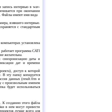
я запись интервью в wav-
анчивается при окончании
ю. Файлы имеют имя вида
ьюера, взявшего интервью.
храняется с стандартным
 компьютерах установлена
и работает программа CATI
не желательна.
ах синхронизацию даты и
фиксации дат и времени
роекта), доступ к которой
и. В эту папку копируется
ссив данных (result.frm и
пку с произвольным именем
ка будет использоваться
. К созданию этого файла
бки в нем могут привести
проектов лучше всего для